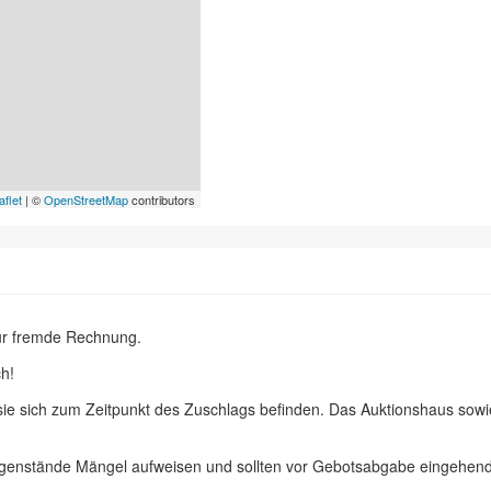
aflet
| ©
OpenStreetMap
contributors
ür fremde Rechnung.
h!
 sie sich zum Zeitpunkt des Zuschlags befinden. Das Auktionshaus sow
egenstände Mängel aufweisen und sollten vor Gebotsabgabe eingehend 