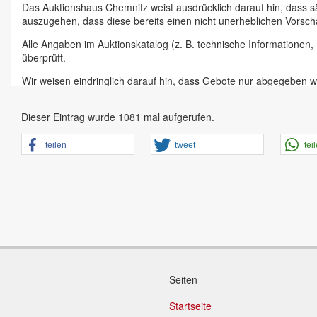
Das Auktionshaus Chemnitz weist ausdrücklich darauf hin, dass s
auszugehen, dass diese bereits einen nicht unerheblichen Vorsch
Alle Angaben im Auktionskatalog (z. B. technische Informationen
überprüft.
Wir weisen eindringlich darauf hin, dass Gebote nur abgegeben w
Das Aufgeld für unsere Auktionen beträgt 15 % zzgl. Mehrwertste
Dieser Eintrag wurde 1081 mal aufgerufen.
Online Bieter, Bieter bei Vor-Ort-Versteigerungen direkt beim Einl
Sämtliche Neueingänge werden sofort online gestellt. Sobald ein A
teilen
tweet
tei
vorheriger Anmeldung zu besichtigen.
Großer Vorbesichtigungstag immer ein Tag vor Auktionstermin in 
der Artikel ist ausdrücklich erwünscht und auch für Online-Biete
den Zustand.
Vorgebote
Abgegebene Gebote in Form von Online-Vorgeboten gelten als ges
dem zweithöchsten Gebot und dem Höchsgebot werden nicht vom 
Seiten
Schriftliche Gebote
Startseite
Schriftliche Gebote werden ab sofort nicht mehr angenommen, da 