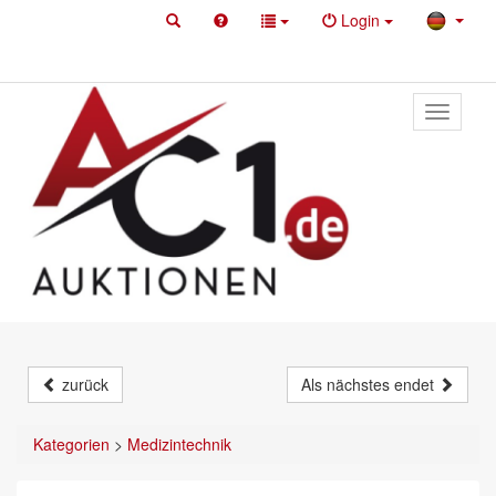
Login
Toggle
primary
navigati
zurück
Als nächstes endet
Kategorien
>
Medizintechnik