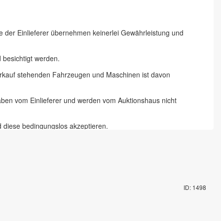
ie der Einlieferer übernehmen keinerlei Gewährleistung und
besichtigt werden.
 Verkauf stehenden Fahrzeugen und Maschinen ist davon
gaben vom Einlieferer und werden vom Auktionshaus nicht
d diese bedingungslos akzeptieren.
 Chemnitz und 18 % zzgl. Mehrwertsteuer für Online-Bieter, Live-
te abzugeben und die Artikel auf dem Auktionsgelände nach
ID: 1498
mit Fahrzeugschlüssel gegen Pfand möglich. Die Vorbesichtigung
rungsartikel in Augenschein genommen zu haben und akzeptieren