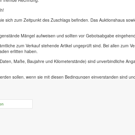
ür fremde Rechnung.
h!
 sie sich zum Zeitpunkt des Zuschlags befinden. Das Auktionshaus sow
egenstände Mängel aufweisen und sollten vor Gebotsabgabe eingehend 
ämtliche zum Verkauf stehende Artikel ungeprüft sind. Bei allen zum
aden erlitten haben.
, Daten, Maße, Baujahre und Kilometerstände) sind unverbindliche An
erden sollen, wenn sie mit diesen Bedingungen einverstanden sind un
uer für Präsenzauktionen in unseren Geschäftsräumen vor Ort in 09228
ieferer oder bei Insolvenzversteigerungen.
rtikel online gestellt ist haben sie die Möglichkeit, Online-Vorgebebo
len
der Zeit von 10.00 bis 17.30 Uhr. An diesem Tag ist die Besichtigung 
r unabdinglich! Mit Abgabe eines Gebots bestätigen sie, die Versteige