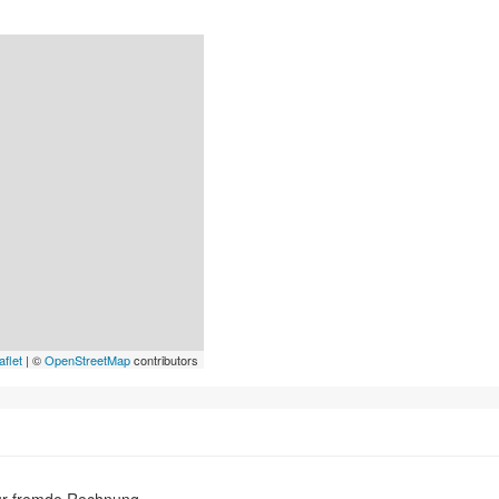
aflet
| ©
OpenStreetMap
contributors