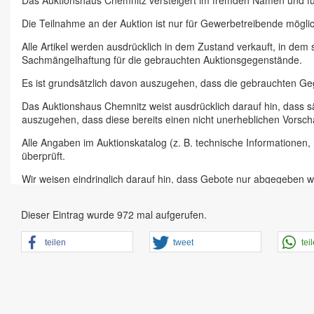
Das Auktionshaus Chemnitz versteigert im fremden Namen und f
Die Teilnahme an der Auktion ist nur für Gewerbetreibende möglic
Alle Artikel werden ausdrücklich in dem Zustand verkauft, in dem
Sachmängelhaftung für die gebrauchten Auktionsgegenstände.
Es ist grundsätzlich davon auszugehen, dass die gebrauchten G
Das Auktionshaus Chemnitz weist ausdrücklich darauf hin, dass s
auszugehen, dass diese bereits einen nicht unerheblichen Vorsch
Alle Angaben im Auktionskatalog (z. B. technische Informationen
überprüft.
Wir weisen eindringlich darauf hin, dass Gebote nur abgegeben w
Das Aufgeld für unsere Auktionen beträgt 15 % zzgl. Mehrwertste
Dieser Eintrag wurde 972 mal aufgerufen.
Online Bieter, Bieter bei Vor-Ort-Versteigerungen direkt beim Einl
Sämtliche Neueingänge werden sofort online gestellt. Sobald ein A
teilen
tweet
tei
vorheriger Anmeldung zu besichtigen.
Großer Vorbesichtigungstag immer ein Tag vor Auktionstermin in 
der Artikel ist ausdrücklich erwünscht und auch für Online-Biete
den Zustand.