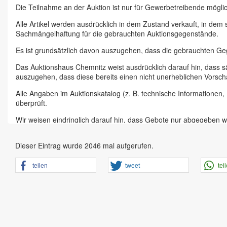
Die Teilnahme an der Auktion ist nur für Gewerbetreibende möglic
Alle Artikel werden ausdrücklich in dem Zustand verkauft, in dem
Sachmängelhaftung für die gebrauchten Auktionsgegenstände.
Es ist grundsätzlich davon auszugehen, dass die gebrauchten G
Das Auktionshaus Chemnitz weist ausdrücklich darauf hin, dass s
auszugehen, dass diese bereits einen nicht unerheblichen Vorsch
Alle Angaben im Auktionskatalog (z. B. technische Informationen
überprüft.
Wir weisen eindringlich darauf hin, dass Gebote nur abgegeben w
Das Aufgeld für unsere Auktionen beträgt 15 % zzgl. Mehrwertste
Dieser Eintrag wurde 2046 mal aufgerufen.
Online Bieter, Bieter bei Vor-Ort-Versteigerungen direkt beim Einl
Sämtliche Neueingänge werden sofort online gestellt. Sobald ein A
teilen
tweet
tei
vorheriger Anmeldung zu besichtigen.
Großer Vorbesichtigungstag immer ein Tag vor Auktionstermin in 
der Artikel ist ausdrücklich erwünscht und auch für Online-Biete
den Zustand.
Vorgebote