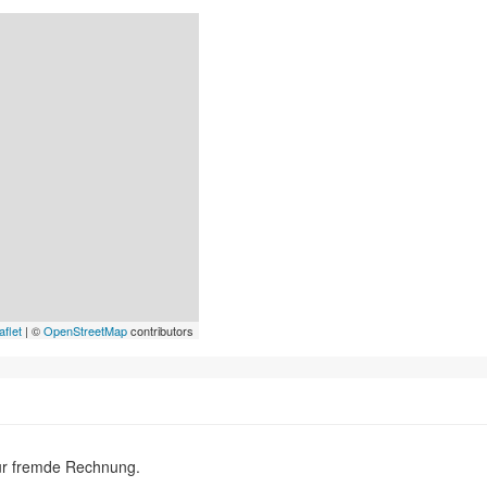
aflet
| ©
OpenStreetMap
contributors
ür fremde Rechnung.