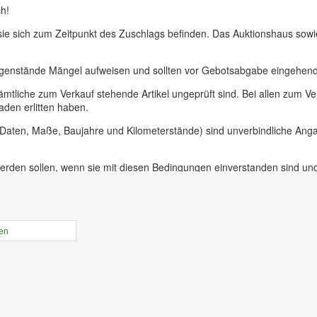
h!
 sie sich zum Zeitpunkt des Zuschlags befinden. Das Auktionshaus sow
egenstände Mängel aufweisen und sollten vor Gebotsabgabe eingehend 
ämtliche zum Verkauf stehende Artikel ungeprüft sind. Bei allen zum
aden erlitten haben.
, Daten, Maße, Baujahre und Kilometerstände) sind unverbindliche An
erden sollen, wenn sie mit diesen Bedingungen einverstanden sind un
uer für Präsenzauktionen in unseren Geschäftsräumen vor Ort in 09228
ieferer oder bei Insolvenzversteigerungen.
rtikel online gestellt ist haben sie die Möglichkeit, Online-Vorgebebo
len
der Zeit von 10.00 bis 17.30 Uhr. An diesem Tag ist die Besichtigung 
r unabdinglich! Mit Abgabe eines Gebots bestätigen sie, die Versteige