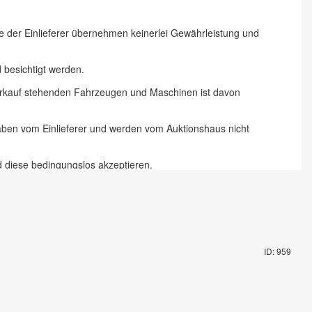
ie der Einlieferer übernehmen keinerlei Gewährleistung und
besichtigt werden.
 Verkauf stehenden Fahrzeugen und Maschinen ist davon
gaben vom Einlieferer und werden vom Auktionshaus nicht
d diese bedingungslos akzeptieren.
 Chemnitz und 18 % zzgl. Mehrwertsteuer für Online-Bieter, Live-
te abzugeben und die Artikel auf dem Auktionsgelände nach
ID: 959
mit Fahrzeugschlüssel gegen Pfand möglich. Die Vorbesichtigung
rungsartikel in Augenschein genommen zu haben und akzeptieren