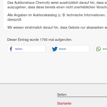
Das Auktionshaus Chemnitz weist ausdrücklich darauf hin, dass s
auszugehen, dass diese bereits einen nicht unerheblichen Vorsch
Alle Angaben im Auktionskatalog (z. B. technische Informationen
überprüft.
Wir weisen eindringlich darauf hin, dass Gebote nur abgegeben w
Das Aufgeld für unsere Auktionen beträgt 15 % zzgl. Mehrwertste
Dieser Eintrag wurde 1793 mal aufgerufen.
Online Bieter, Bieter bei Vor-Ort-Versteigerungen direkt beim Einl
Sämtliche Neueingänge werden sofort online gestellt. Sobald ein A
teilen
tweet
tei
vorheriger Anmeldung zu besichtigen.
Großer Vorbesichtigungstag immer ein Tag vor Auktionstermin in 
der Artikel ist ausdrücklich erwünscht und auch für Online-Biete
den Zustand.
Vorgebote
Abgegebene Gebote in Form von Online-Vorgeboten gelten als ges
dem zweithöchsten Gebot und dem Höchsgebot werden nicht vom 
Seiten
Schriftliche Gebote
Startseite
Schriftliche Gebote werden ab sofort nicht mehr angenommen, da 