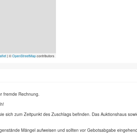
aflet
| ©
OpenStreetMap
contributors
ür fremde Rechnung.
h!
 sie sich zum Zeitpunkt des Zuschlags befinden. Das Auktionshaus sow
egenstände Mängel aufweisen und sollten vor Gebotsabgabe eingehend 