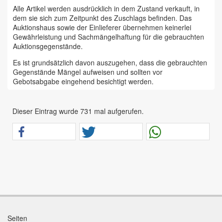
Alle Artikel werden ausdrücklich in dem Zustand verkauft, in
dem sie sich zum Zeitpunkt des Zuschlags befinden. Das
Auktionshaus sowie der Einlieferer übernehmen keinerlei
Gewährleistung und Sachmängelhaftung für die gebrauchten
Auktionsgegenstände.
Es ist grundsätzlich davon auszugehen, dass die gebrauchten
Gegenstände Mängel aufweisen und sollten vor
Gebotsabgabe eingehend besichtigt werden.
Das Auktionshaus Chemnitz weist ausdrücklich darauf hin,
dass sämtliche zum Verkauf stehende Artikel ungeprüft sind.
Dieser Eintrag wurde 731 mal aufgerufen.
Bei allen zum Verkauf stehenden Fahrzeugen und Maschinen
ist davon auszugehen, dass diese bereits einen nicht
unerheblichen Vorschaden erlitten haben.
Alle Angaben im Auktionskatalog (z. B. technische
Informationen, Daten, Maße, Baujahre und Kilometerstände)
sind unverbindliche Angaben vom Einlieferer und werden vom
Auktionshaus nicht überprüft.
Wir weisen eindringlich darauf hin, dass Gebote nur
abgegeben werden sollen, wenn sie mit diesen Bedingungen
einverstanden sind und diese bedingungslos akzeptieren.
Seiten