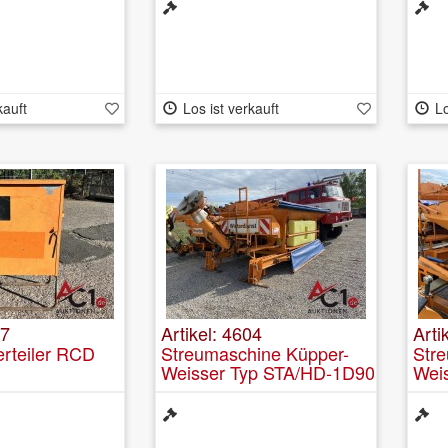
kauft
Los ist verkauft
Lo
57
Artikel: 4604
Arti
rteiler RCD
Streumaschine Küpper-
Str
Weisser Typ STA/HD-1D90
Wei