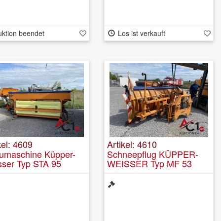
uktion beendet
Los ist verkauft
kel: 4609
Artikel: 4610
eumaschine Küpper-
Schneepflug KÜPPER-
sser Typ STA 95
WEISSER Typ MF 53