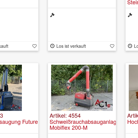
Stei
STM
kauft
Los ist verkauft
Lo
53
Artikel: 4554
Arti
saugung Future
Schweißrauchabsauganlage
Hoch
Mobiflex 200-M