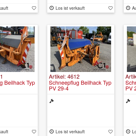
kauft
Los ist verkauft
A
11
Artikel: 4612
Arti
g Beilhack Typ
Schneepflug Beilhack Typ
Schn
PV 29-4
PV 
kauft
Los ist verkauft
Lo