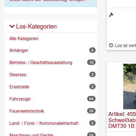
Los-Kategorien
Alle Kategorien
Los ist ver
Anhänger
6
Betriebs- / Geschäftsausstattung
10
Diverses
3
Ersatzteile
2
Fahrzeuge
94
Feuerwehrtechnik
35
Artikel: 45
Schweißab
Land- / Forst- / Kommunalwirtschaft
2
DMT30 1B
Maschinen und Geräte
25