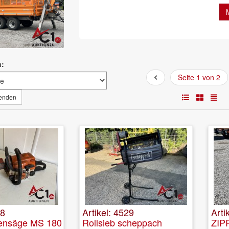
h:
Seite 1 von 2
wenden
28
Artikel: 4529
Arti
tensäge MS 180
Rollsieb scheppach
ZIP