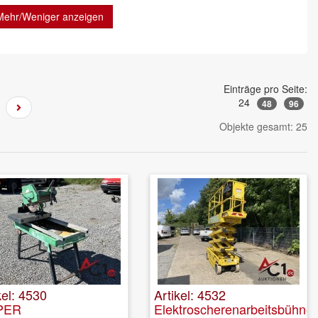
Mehr/Weniger anzeigen
Einträge pro Seite:
24
48
96
Objekte gesamt: 25
kel: 4530
Artikel: 4532
PER
Elektroscherenarbeitsbühne