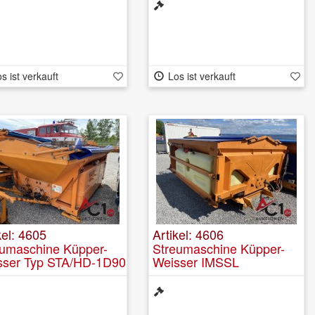
s ist verkauft
Los ist verkauft
kel: 4605
Artikel: 4606
eumaschine Küpper-
Streumaschine Küpper-
sser Typ STA/HD-1D90
Weisser IMSSL
FE2530HFS