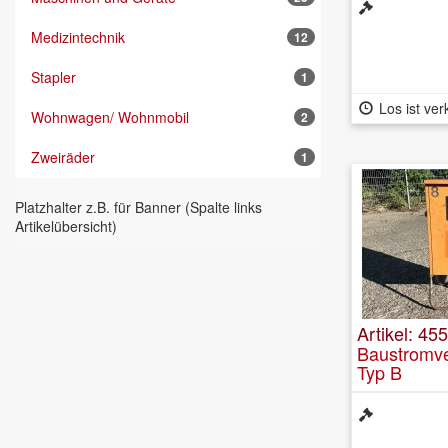
Medizintechnik
12
Stapler
1
Los ist ver
Wohnwagen/ Wohnmobil
2
Zweiräder
1
Platzhalter z.B. für Banner (Spalte links
Artikelübersicht)
Artikel: 45
Baustromve
Typ B