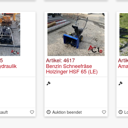
15
Artikel: 4617
Arti
ydraulik
Benzin Schneefräse
Ama
Holzinger HSF 65 (LE)
kauft
Auktion beendet
Lo