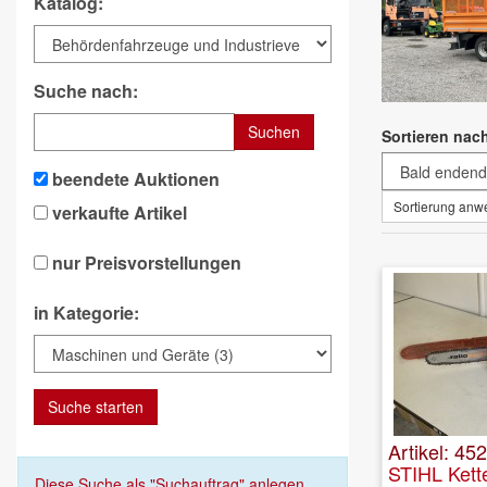
Katalog:
Suche nach:
Suchen
Sortieren nac
beendete Auktionen
Sortierung an
verkaufte Artikel
nur Preisvorstellungen
in Kategorie:
Suche starten
Artikel: 45
STIHL Ket
Diese Suche als "Suchauftrag" anlegen