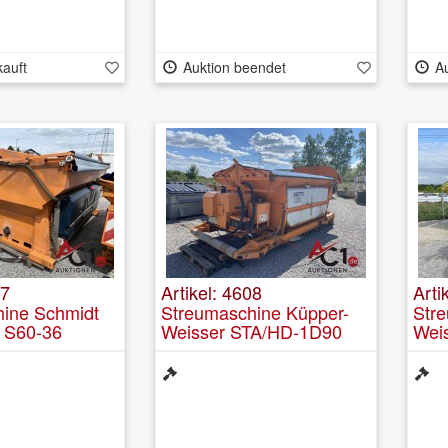
kauft
Auktion beendet
A
07
Artikel: 4608
Arti
ine Schmidt
Streumaschine Küpper-
Str
s S60-36
Weisser STA/HD-1D90
Wei