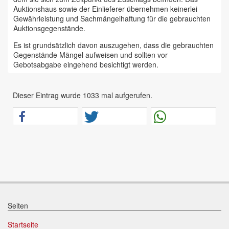
Auktionshaus sowie der Einlieferer übernehmen keinerlei
Gewährleistung und Sachmängelhaftung für die gebrauchten
Auktionsgegenstände.
Es ist grundsätzlich davon auszugehen, dass die gebrauchten
Gegenstände Mängel aufweisen und sollten vor
Gebotsabgabe eingehend besichtigt werden.
Das Auktionshaus Chemnitz weist ausdrücklich darauf hin,
dass sämtliche zum Verkauf stehende Artikel ungeprüft sind.
Dieser Eintrag wurde 1033 mal aufgerufen.
Bei allen zum Verkauf stehenden Fahrzeugen und Maschinen
ist davon auszugehen, dass diese bereits einen nicht
unerheblichen Vorschaden erlitten haben.
Alle Angaben im Auktionskatalog (z. B. technische
Informationen, Daten, Maße, Baujahre und Kilometerstände)
sind unverbindliche Angaben vom Einlieferer und werden vom
Auktionshaus nicht überprüft.
Wir weisen eindringlich darauf hin, dass Gebote nur
abgegeben werden sollen, wenn sie mit diesen Bedingungen
einverstanden sind und diese bedingungslos akzeptieren.
Seiten
Das Aufgeld für unsere Auktionen beträgt 15 % zzgl.
Startseite