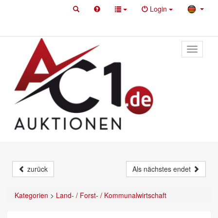
Login
Toggle
primary
navigati
zurück
Als nächstes endet
Kategorien
>
Land- / Forst- / Kommunalwirtschaft