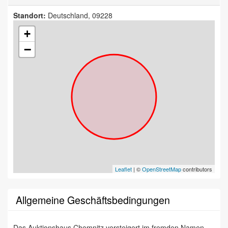
Standort:
Deutschland, 09228
+
−
Leaflet
| ©
OpenStreetMap
contributors
Allgemeine Geschäftsbedingungen
Das Auktionshaus Chemnitz versteigert im fremden Namen