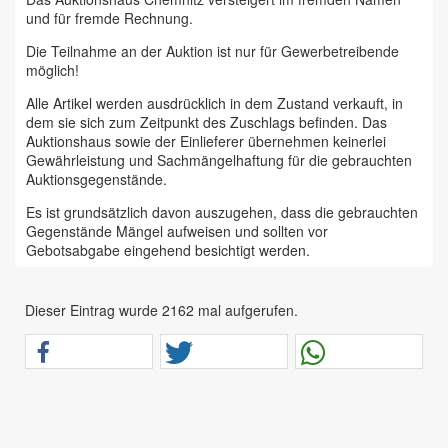
und für fremde Rechnung.
Die Teilnahme an der Auktion ist nur für Gewerbetreibende
möglich!
Alle Artikel werden ausdrücklich in dem Zustand verkauft, in
dem sie sich zum Zeitpunkt des Zuschlags befinden. Das
Auktionshaus sowie der Einlieferer übernehmen keinerlei
Gewährleistung und Sachmängelhaftung für die gebrauchten
Auktionsgegenstände.
Es ist grundsätzlich davon auszugehen, dass die gebrauchten
Gegenstände Mängel aufweisen und sollten vor
Gebotsabgabe eingehend besichtigt werden.
Das Auktionshaus Chemnitz weist ausdrücklich darauf hin,
dass sämtliche zum Verkauf stehende Artikel ungeprüft sind.
Dieser Eintrag wurde 2162 mal aufgerufen.
Bei allen zum Verkauf stehenden Fahrzeugen und Maschinen
ist davon auszugehen, dass diese bereits einen nicht
unerheblichen Vorschaden erlitten haben.
Alle Angaben im Auktionskatalog (z. B. technische
Informationen, Daten, Maße, Baujahre und Kilometerstände)
sind unverbindliche Angaben vom Einlieferer und werden vom