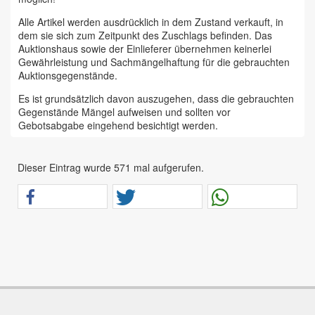
Alle Artikel werden ausdrücklich in dem Zustand verkauft, in
dem sie sich zum Zeitpunkt des Zuschlags befinden. Das
Auktionshaus sowie der Einlieferer übernehmen keinerlei
Gewährleistung und Sachmängelhaftung für die gebrauchten
Auktionsgegenstände.
Es ist grundsätzlich davon auszugehen, dass die gebrauchten
Gegenstände Mängel aufweisen und sollten vor
Gebotsabgabe eingehend besichtigt werden.
Das Auktionshaus Chemnitz weist ausdrücklich darauf hin,
dass sämtliche zum Verkauf stehende Artikel ungeprüft sind.
Dieser Eintrag wurde 571 mal aufgerufen.
Bei allen zum Verkauf stehenden Fahrzeugen und Maschinen
ist davon auszugehen, dass diese bereits einen nicht
unerheblichen Vorschaden erlitten haben.
Alle Angaben im Auktionskatalog (z. B. technische
Informationen, Daten, Maße, Baujahre und Kilometerstände)
sind unverbindliche Angaben vom Einlieferer und werden vom
Auktionshaus nicht überprüft.
Wir weisen eindringlich darauf hin, dass Gebote nur
abgegeben werden sollen, wenn sie mit diesen Bedingungen