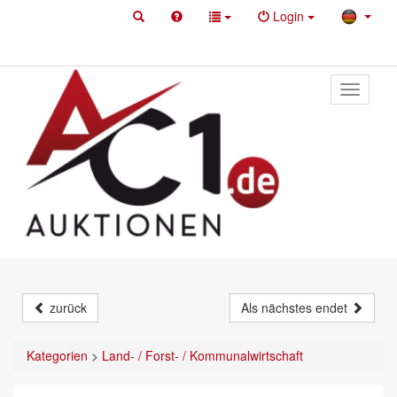
Login
Toggle
primary
navigati
zurück
Als nächstes endet
Kategorien
>
Land- / Forst- / Kommunalwirtschaft