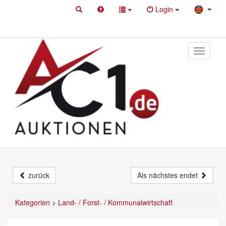
Login
Toggle
primary
navigati
zurück
Als nächstes endet
Kategorien
>
Land- / Forst- / Kommunalwirtschaft