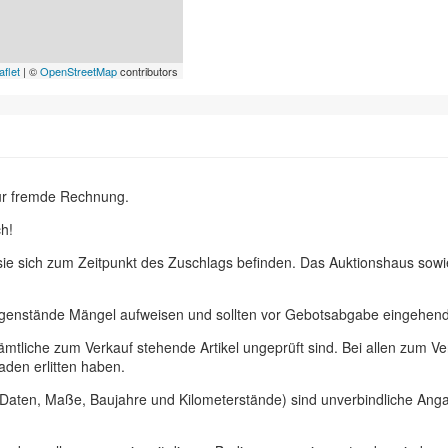
aflet
| ©
OpenStreetMap
contributors
ür fremde Rechnung.
h!
 sie sich zum Zeitpunkt des Zuschlags befinden. Das Auktionshaus sow
egenstände Mängel aufweisen und sollten vor Gebotsabgabe eingehend 
ämtliche zum Verkauf stehende Artikel ungeprüft sind. Bei allen zum
aden erlitten haben.
, Daten, Maße, Baujahre und Kilometerstände) sind unverbindliche An