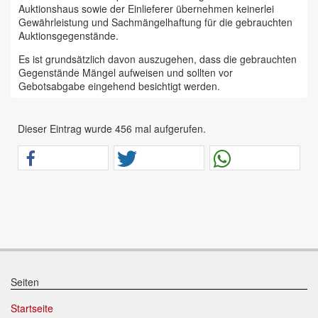
Auktionshaus sowie der Einlieferer übernehmen keinerlei
Gewährleistung und Sachmängelhaftung für die gebrauchten
Auktionsgegenstände.
Es ist grundsätzlich davon auszugehen, dass die gebrauchten
Gegenstände Mängel aufweisen und sollten vor
Gebotsabgabe eingehend besichtigt werden.
Das Auktionshaus Chemnitz weist ausdrücklich darauf hin,
dass sämtliche zum Verkauf stehende Artikel ungeprüft sind.
Dieser Eintrag wurde 456 mal aufgerufen.
Bei allen zum Verkauf stehenden Fahrzeugen und Maschinen
ist davon auszugehen, dass diese bereits einen nicht
unerheblichen Vorschaden erlitten haben.
Alle Angaben im Auktionskatalog (z. B. technische
Informationen, Daten, Maße, Baujahre und Kilometerstände)
sind unverbindliche Angaben vom Einlieferer und werden vom
Auktionshaus nicht überprüft.
Wir weisen eindringlich darauf hin, dass Gebote nur
abgegeben werden sollen, wenn sie mit diesen Bedingungen
einverstanden sind und diese bedingungslos akzeptieren.
Seiten
Das Aufgeld für unsere Auktionen beträgt 15 % zzgl.
Startseite
Mehrwertsteuer für Präsenzauktionen in unseren