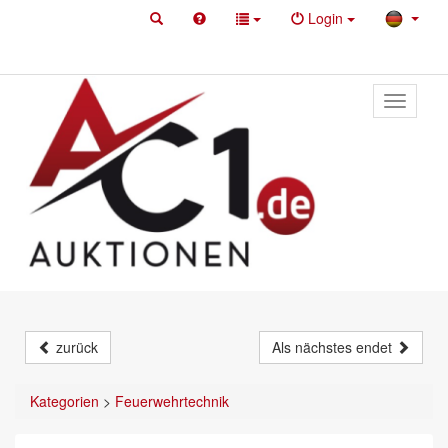
Login
Toggle
primary
navigati
zurück
Als nächstes endet
Kategorien
>
Feuerwehrtechnik