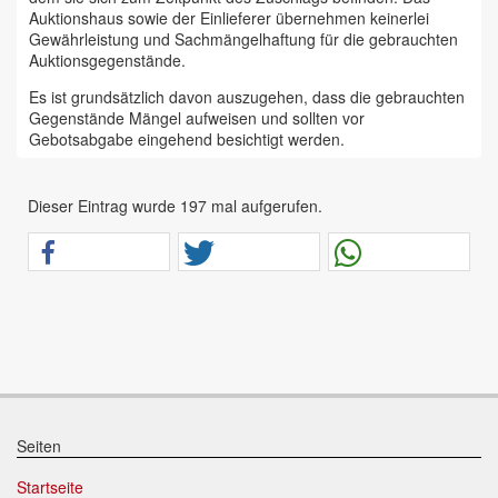
Auktionshaus sowie der Einlieferer übernehmen keinerlei
Gewährleistung und Sachmängelhaftung für die gebrauchten
Auktionsgegenstände.
Es ist grundsätzlich davon auszugehen, dass die gebrauchten
Gegenstände Mängel aufweisen und sollten vor
Gebotsabgabe eingehend besichtigt werden.
Das Auktionshaus Chemnitz weist ausdrücklich darauf hin,
dass sämtliche zum Verkauf stehende Artikel ungeprüft sind.
Dieser Eintrag wurde 197 mal aufgerufen.
Bei allen zum Verkauf stehenden Fahrzeugen und Maschinen
ist davon auszugehen, dass diese bereits einen nicht
unerheblichen Vorschaden erlitten haben.
Alle Angaben im Auktionskatalog (z. B. technische
Informationen, Daten, Maße, Baujahre und Kilometerstände)
sind unverbindliche Angaben vom Einlieferer und werden vom
Auktionshaus nicht überprüft.
Wir weisen eindringlich darauf hin, dass Gebote nur
abgegeben werden sollen, wenn sie mit diesen Bedingungen
einverstanden sind und diese bedingungslos akzeptieren.
Seiten
Das Aufgeld für unsere Auktionen beträgt 15 % zzgl.
Startseite
Mehrwertsteuer für Präsenzauktionen in unseren