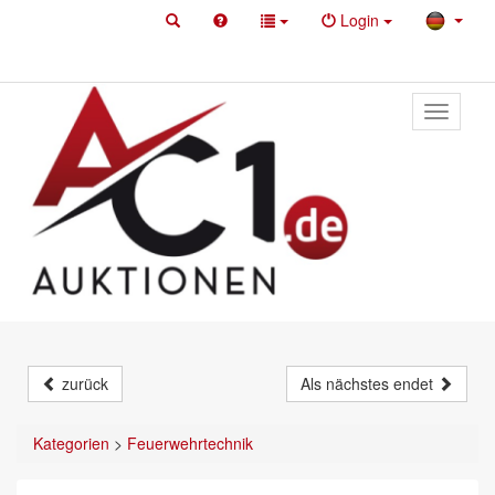
Login
Toggle
primary
navigati
zurück
Als nächstes endet
Kategorien
>
Feuerwehrtechnik