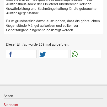
Auktionshaus sowie der Einlieferer übernehmen keinerlei
Gewährleistung und Sachmängelhaftung für die gebrauchten
Auktionsgegenstände.
Es ist grundsätzlich davon auszugehen, dass die gebrauchten
Gegenstände Mängel aufweisen und sollten vor
Gebotsabgabe eingehend besichtigt werden.
Das Auktionshaus Chemnitz weist ausdrücklich darauf hin,
dass sämtliche zum Verkauf stehende Artikel ungeprüft sind.
Dieser Eintrag wurde 259 mal aufgerufen.
Bei allen zum Verkauf stehenden Fahrzeugen und Maschinen
ist davon auszugehen, dass diese bereits einen nicht
unerheblichen Vorschaden erlitten haben.
Alle Angaben im Auktionskatalog (z. B. technische
Informationen, Daten, Maße, Baujahre und Kilometerstände)
sind unverbindliche Angaben vom Einlieferer und werden vom
Auktionshaus nicht überprüft.
Wir weisen eindringlich darauf hin, dass Gebote nur
abgegeben werden sollen, wenn sie mit diesen Bedingungen
einverstanden sind und diese bedingungslos akzeptieren.
Seiten
Das Aufgeld für unsere Auktionen beträgt 15 % zzgl.
Startseite
Mehrwertsteuer für Präsenzauktionen in unseren