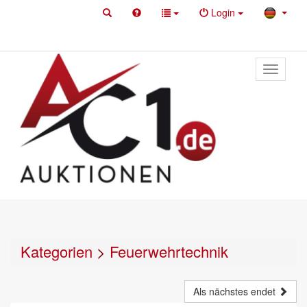
Login
Toggle
primary
navigati
Kategorien
>
Feuerwehrtechnik
Als nächstes endet