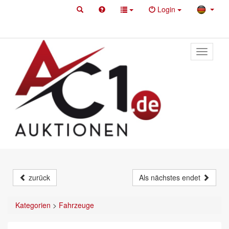
Login
Toggle
primary
navigati
zurück
Als nächstes endet
Kategorien
>
Fahrzeuge