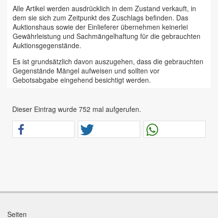
Alle Artikel werden ausdrücklich in dem Zustand verkauft, in
dem sie sich zum Zeitpunkt des Zuschlags befinden. Das
Auktionshaus sowie der Einlieferer übernehmen keinerlei
Gewährleistung und Sachmängelhaftung für die gebrauchten
Auktionsgegenstände.
Es ist grundsätzlich davon auszugehen, dass die gebrauchten
Gegenstände Mängel aufweisen und sollten vor
Gebotsabgabe eingehend besichtigt werden.
Das Auktionshaus Chemnitz weist ausdrücklich darauf hin,
dass sämtliche zum Verkauf stehende Artikel ungeprüft sind.
Dieser Eintrag wurde 752 mal aufgerufen.
Bei allen zum Verkauf stehenden Fahrzeugen und Maschinen
ist davon auszugehen, dass diese bereits einen nicht
unerheblichen Vorschaden erlitten haben.
Alle Angaben im Auktionskatalog (z. B. technische
Informationen, Daten, Maße, Baujahre und Kilometerstände)
sind unverbindliche Angaben vom Einlieferer und werden vom
Auktionshaus nicht überprüft.
Wir weisen eindringlich darauf hin, dass Gebote nur
abgegeben werden sollen, wenn sie mit diesen Bedingungen
einverstanden sind und diese bedingungslos akzeptieren.
Seiten