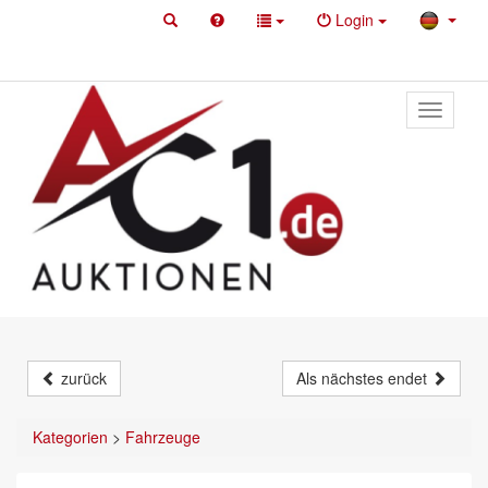
Login
Toggle
primary
navigati
zurück
Als nächstes endet
Kategorien
>
Fahrzeuge