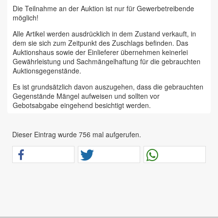
Die Teilnahme an der Auktion ist nur für Gewerbetreibende
möglich!
Alle Artikel werden ausdrücklich in dem Zustand verkauft, in
dem sie sich zum Zeitpunkt des Zuschlags befinden. Das
Auktionshaus sowie der Einlieferer übernehmen keinerlei
Gewährleistung und Sachmängelhaftung für die gebrauchten
Auktionsgegenstände.
Es ist grundsätzlich davon auszugehen, dass die gebrauchten
Gegenstände Mängel aufweisen und sollten vor
Gebotsabgabe eingehend besichtigt werden.
Das Auktionshaus Chemnitz weist ausdrücklich darauf hin,
dass sämtliche zum Verkauf stehende Artikel ungeprüft sind.
Dieser Eintrag wurde 756 mal aufgerufen.
Bei allen zum Verkauf stehenden Fahrzeugen und Maschinen
ist davon auszugehen, dass diese bereits einen nicht
unerheblichen Vorschaden erlitten haben.
Alle Angaben im Auktionskatalog (z. B. technische
Informationen, Daten, Maße, Baujahre und Kilometerstände)
sind unverbindliche Angaben vom Einlieferer und werden vom
Auktionshaus nicht überprüft.