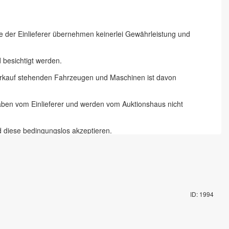
ie der Einlieferer übernehmen keinerlei Gewährleistung und
besichtigt werden.
 Verkauf stehenden Fahrzeugen und Maschinen ist davon
gaben vom Einlieferer und werden vom Auktionshaus nicht
d diese bedingungslos akzeptieren.
 Chemnitz und 18 % zzgl. Mehrwertsteuer für Online-Bieter, Live-
te abzugeben und die Artikel auf dem Auktionsgelände nach
ID: 1994
mit Fahrzeugschlüssel gegen Pfand möglich. Die Vorbesichtigung
rungsartikel in Augenschein genommen zu haben und akzeptieren