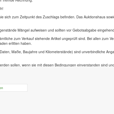
ür fremde Rechnung.
h!
 sie sich zum Zeitpunkt des Zuschlags befinden. Das Auktionshaus sow
egenstände Mängel aufweisen und sollten vor Gebotsabgabe eingehend 
ämtliche zum Verkauf stehende Artikel ungeprüft sind. Bei allen zum
aden erlitten haben.
, Daten, Maße, Baujahre und Kilometerstände) sind unverbindliche An
erden sollen, wenn sie mit diesen Bedingungen einverstanden sind un
uer für Präsenzauktionen in unseren Geschäftsräumen vor Ort in 09228
ieferer oder bei Insolvenzversteigerungen.
rtikel online gestellt ist haben sie die Möglichkeit, Online-Vorgebebo
len
der Zeit von 10.00 bis 17.30 Uhr. An diesem Tag ist die Besichtigung 
r unabdinglich! Mit Abgabe eines Gebots bestätigen sie, die Versteige