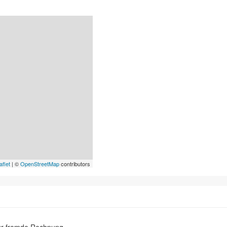
aflet
| ©
OpenStreetMap
contributors