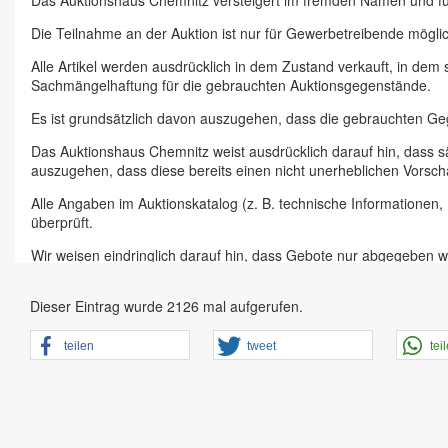
Das Auktionshaus Chemnitz versteigert im fremden Namen und f
Die Teilnahme an der Auktion ist nur für Gewerbetreibende möglic
Alle Artikel werden ausdrücklich in dem Zustand verkauft, in dem
Sachmängelhaftung für die gebrauchten Auktionsgegenstände.
Es ist grundsätzlich davon auszugehen, dass die gebrauchten G
Das Auktionshaus Chemnitz weist ausdrücklich darauf hin, dass s
auszugehen, dass diese bereits einen nicht unerheblichen Vorsch
Alle Angaben im Auktionskatalog (z. B. technische Informationen
überprüft.
Wir weisen eindringlich darauf hin, dass Gebote nur abgegeben w
Das Aufgeld für unsere Auktionen beträgt 15 % zzgl. Mehrwertste
Dieser Eintrag wurde 2126 mal aufgerufen.
Online Bieter, Bieter bei Vor-Ort-Versteigerungen direkt beim Einl
Sämtliche Neueingänge werden sofort online gestellt. Sobald ein A
teilen
tweet
tei
vorheriger Anmeldung zu besichtigen.
Großer Vorbesichtigungstag immer ein Tag vor Auktionstermin in 
der Artikel ist ausdrücklich erwünscht und auch für Online-Biete
den Zustand.