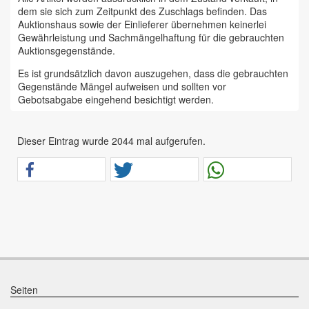
dem sie sich zum Zeitpunkt des Zuschlags befinden. Das
Auktionshaus sowie der Einlieferer übernehmen keinerlei
Gewährleistung und Sachmängelhaftung für die gebrauchten
Auktionsgegenstände.
Es ist grundsätzlich davon auszugehen, dass die gebrauchten
Gegenstände Mängel aufweisen und sollten vor
Gebotsabgabe eingehend besichtigt werden.
Das Auktionshaus Chemnitz weist ausdrücklich darauf hin,
dass sämtliche zum Verkauf stehende Artikel ungeprüft sind.
Dieser Eintrag wurde 2044 mal aufgerufen.
Bei allen zum Verkauf stehenden Fahrzeugen und Maschinen
ist davon auszugehen, dass diese bereits einen nicht
unerheblichen Vorschaden erlitten haben.
Alle Angaben im Auktionskatalog (z. B. technische
Informationen, Daten, Maße, Baujahre und Kilometerstände)
sind unverbindliche Angaben vom Einlieferer und werden vom
Auktionshaus nicht überprüft.
Wir weisen eindringlich darauf hin, dass Gebote nur
abgegeben werden sollen, wenn sie mit diesen Bedingungen
einverstanden sind und diese bedingungslos akzeptieren.
Seiten
Das Aufgeld für unsere Auktionen beträgt 15 % zzgl.