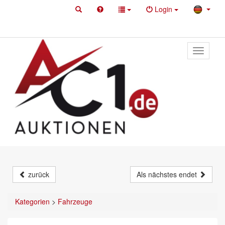
Login
Toggle
primary
navigati
zurück
Als nächstes endet
Kategorien
>
Fahrzeuge