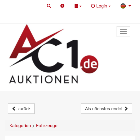
Login
Toggle
primary
navigati
zurück
Als nächstes endet
Kategorien
>
Fahrzeuge