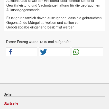
Auktionshaus sowie der Einlieferer übernehmen keinerlei
Gewährleistung und Sachmängelhaftung für die gebrauchten
Auktionsgegenstände.
Es ist grundsätzlich davon auszugehen, dass die gebrauchten
Gegenstände Mängel aufweisen und sollten vor
Gebotsabgabe eingehend besichtigt werden.
Das Auktionshaus Chemnitz weist ausdrücklich darauf hin,
dass sämtliche zum Verkauf stehende Artikel ungeprüft sind.
Dieser Eintrag wurde 1319 mal aufgerufen.
Bei allen zum Verkauf stehenden Fahrzeugen und Maschinen
ist davon auszugehen, dass diese bereits einen nicht
unerheblichen Vorschaden erlitten haben.
Alle Angaben im Auktionskatalog (z. B. technische
Informationen, Daten, Maße, Baujahre und Kilometerstände)
sind unverbindliche Angaben vom Einlieferer und werden vom
Auktionshaus nicht überprüft.
Wir weisen eindringlich darauf hin, dass Gebote nur
abgegeben werden sollen, wenn sie mit diesen Bedingungen
einverstanden sind und diese bedingungslos akzeptieren.
Seiten
Das Aufgeld für unsere Auktionen beträgt 15 % zzgl.
Startseite
Mehrwertsteuer für Präsenzauktionen in unseren