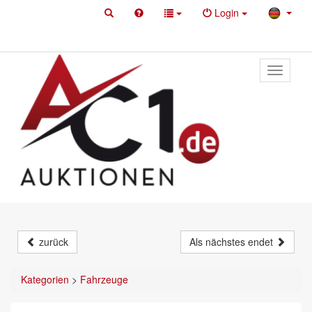
Login
Toggle
primary
navigati
zurück
Als nächstes endet
Kategorien
>
Fahrzeuge