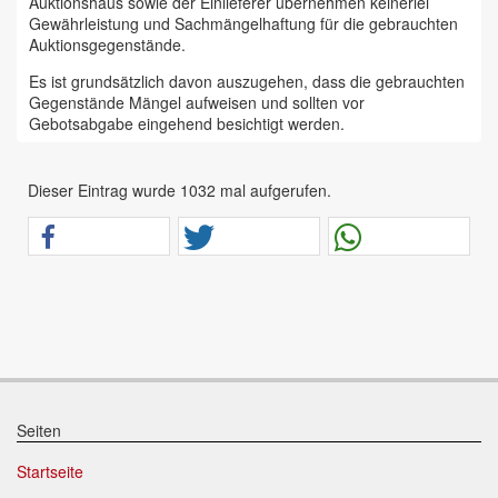
Auktionshaus sowie der Einlieferer übernehmen keinerlei
Gewährleistung und Sachmängelhaftung für die gebrauchten
Auktionsgegenstände.
Es ist grundsätzlich davon auszugehen, dass die gebrauchten
Gegenstände Mängel aufweisen und sollten vor
Gebotsabgabe eingehend besichtigt werden.
Das Auktionshaus Chemnitz weist ausdrücklich darauf hin,
dass sämtliche zum Verkauf stehende Artikel ungeprüft sind.
Dieser Eintrag wurde 1032 mal aufgerufen.
Bei allen zum Verkauf stehenden Fahrzeugen und Maschinen
ist davon auszugehen, dass diese bereits einen nicht
unerheblichen Vorschaden erlitten haben.
Alle Angaben im Auktionskatalog (z. B. technische
Informationen, Daten, Maße, Baujahre und Kilometerstände)
sind unverbindliche Angaben vom Einlieferer und werden vom
Auktionshaus nicht überprüft.
Wir weisen eindringlich darauf hin, dass Gebote nur
abgegeben werden sollen, wenn sie mit diesen Bedingungen
einverstanden sind und diese bedingungslos akzeptieren.
Seiten
Das Aufgeld für unsere Auktionen beträgt 15 % zzgl.
Startseite
Mehrwertsteuer für Präsenzauktionen in unseren