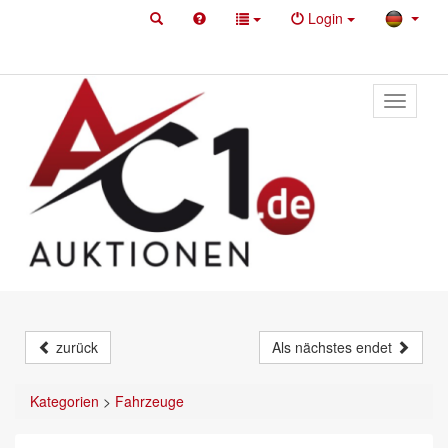
Login
Toggle
primary
navigati
zurück
Als nächstes endet
Kategorien
>
Fahrzeuge