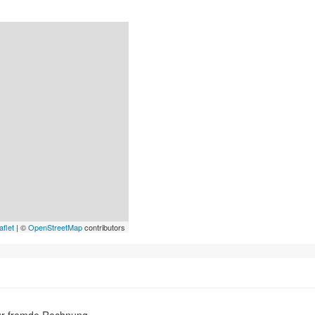
aflet
| ©
OpenStreetMap
contributors