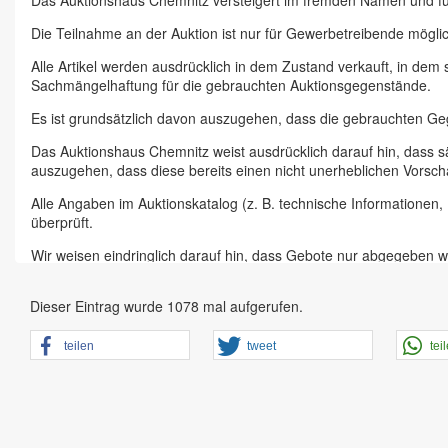
Das Auktionshaus Chemnitz versteigert im fremden Namen und f
Die Teilnahme an der Auktion ist nur für Gewerbetreibende möglic
Alle Artikel werden ausdrücklich in dem Zustand verkauft, in dem
Sachmängelhaftung für die gebrauchten Auktionsgegenstände.
Es ist grundsätzlich davon auszugehen, dass die gebrauchten G
Das Auktionshaus Chemnitz weist ausdrücklich darauf hin, dass s
auszugehen, dass diese bereits einen nicht unerheblichen Vorsch
Alle Angaben im Auktionskatalog (z. B. technische Informationen
überprüft.
Wir weisen eindringlich darauf hin, dass Gebote nur abgegeben w
Das Aufgeld für unsere Auktionen beträgt 15 % zzgl. Mehrwertste
Dieser Eintrag wurde 1078 mal aufgerufen.
Online Bieter, Bieter bei Vor-Ort-Versteigerungen direkt beim Einl
Sämtliche Neueingänge werden sofort online gestellt. Sobald ein A
teilen
tweet
tei
vorheriger Anmeldung zu besichtigen.
Großer Vorbesichtigungstag immer ein Tag vor Auktionstermin in 
der Artikel ist ausdrücklich erwünscht und auch für Online-Biete
den Zustand.