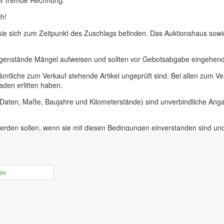
ür fremde Rechnung.
h!
 sie sich zum Zeitpunkt des Zuschlags befinden. Das Auktionshaus sow
egenstände Mängel aufweisen und sollten vor Gebotsabgabe eingehend 
ämtliche zum Verkauf stehende Artikel ungeprüft sind. Bei allen zum
aden erlitten haben.
, Daten, Maße, Baujahre und Kilometerstände) sind unverbindliche An
erden sollen, wenn sie mit diesen Bedingungen einverstanden sind un
uer für Präsenzauktionen in unseren Geschäftsräumen vor Ort in 09228
ieferer oder bei Insolvenzversteigerungen.
rtikel online gestellt ist haben sie die Möglichkeit, Online-Vorgebebo
len
der Zeit von 10.00 bis 17.30 Uhr. An diesem Tag ist die Besichtigung 
r unabdinglich! Mit Abgabe eines Gebots bestätigen sie, die Versteige