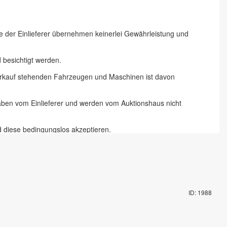
ie der Einlieferer übernehmen keinerlei Gewährleistung und
besichtigt werden.
 Verkauf stehenden Fahrzeugen und Maschinen ist davon
gaben vom Einlieferer und werden vom Auktionshaus nicht
d diese bedingungslos akzeptieren.
 Chemnitz und 18 % zzgl. Mehrwertsteuer für Online-Bieter, Live-
te abzugeben und die Artikel auf dem Auktionsgelände nach
ID: 1988
mit Fahrzeugschlüssel gegen Pfand möglich. Die Vorbesichtigung
rungsartikel in Augenschein genommen zu haben und akzeptieren