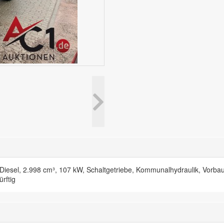
el, 2.998 cm³, 107 kW, Schaltgetriebe, Kommunalhydraulik, Vorbaupl
rftig