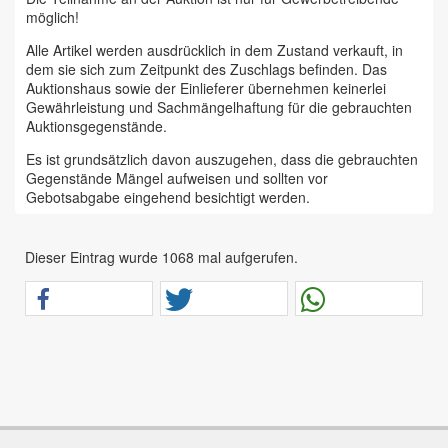
möglich!
Alle Artikel werden ausdrücklich in dem Zustand verkauft, in
dem sie sich zum Zeitpunkt des Zuschlags befinden. Das
Auktionshaus sowie der Einlieferer übernehmen keinerlei
Gewährleistung und Sachmängelhaftung für die gebrauchten
Auktionsgegenstände.
Es ist grundsätzlich davon auszugehen, dass die gebrauchten
Gegenstände Mängel aufweisen und sollten vor
Gebotsabgabe eingehend besichtigt werden.
Das Auktionshaus Chemnitz weist ausdrücklich darauf hin,
dass sämtliche zum Verkauf stehende Artikel ungeprüft sind.
Dieser Eintrag wurde 1068 mal aufgerufen.
Bei allen zum Verkauf stehenden Fahrzeugen und Maschinen
ist davon auszugehen, dass diese bereits einen nicht
unerheblichen Vorschaden erlitten haben.
Alle Angaben im Auktionskatalog (z. B. technische
Informationen, Daten, Maße, Baujahre und Kilometerstände)
sind unverbindliche Angaben vom Einlieferer und werden vom
Auktionshaus nicht überprüft.
Wir weisen eindringlich darauf hin, dass Gebote nur