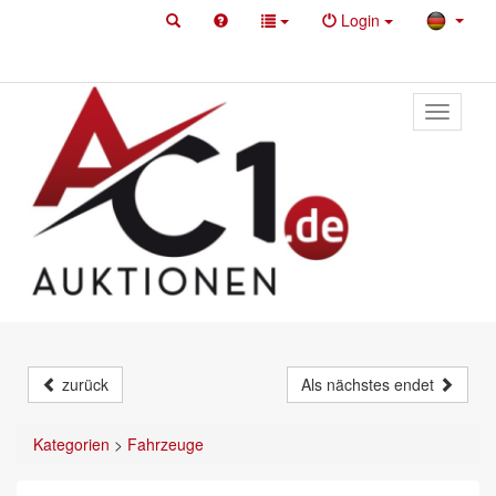
Login
Toggle
primary
navigati
zurück
Als nächstes endet
Kategorien
>
Fahrzeuge