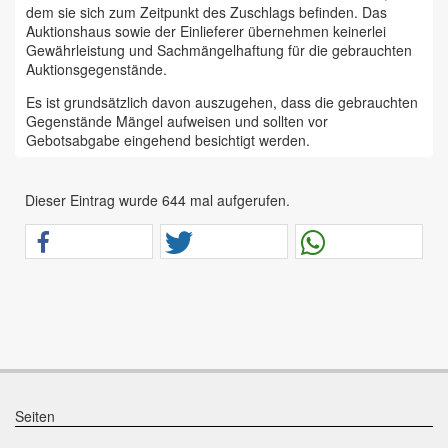
dem sie sich zum Zeitpunkt des Zuschlags befinden. Das
Auktionshaus sowie der Einlieferer übernehmen keinerlei
Gewährleistung und Sachmängelhaftung für die gebrauchten
Auktionsgegenstände.
Es ist grundsätzlich davon auszugehen, dass die gebrauchten
Gegenstände Mängel aufweisen und sollten vor
Gebotsabgabe eingehend besichtigt werden.
Das Auktionshaus Chemnitz weist ausdrücklich darauf hin,
dass sämtliche zum Verkauf stehende Artikel ungeprüft sind.
Dieser Eintrag wurde 644 mal aufgerufen.
Bei allen zum Verkauf stehenden Fahrzeugen und Maschinen
ist davon auszugehen, dass diese bereits einen nicht
unerheblichen Vorschaden erlitten haben.
Alle Angaben im Auktionskatalog (z. B. technische
Informationen, Daten, Maße, Baujahre und Kilometerstände)
sind unverbindliche Angaben vom Einlieferer und werden vom
Auktionshaus nicht überprüft.
Wir weisen eindringlich darauf hin, dass Gebote nur
abgegeben werden sollen, wenn sie mit diesen Bedingungen
einverstanden sind und diese bedingungslos akzeptieren.
Seiten
Das Aufgeld für unsere Auktionen beträgt 15 % zzgl.