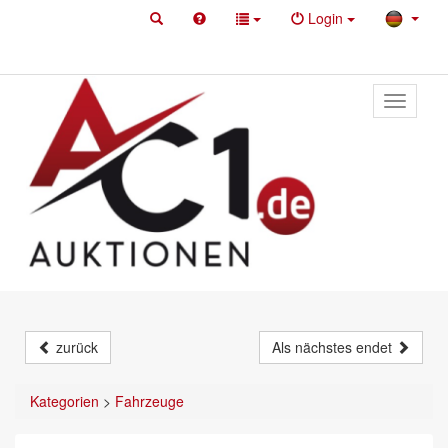
Login
Toggle
primary
navigati
zurück
Als nächstes endet
Kategorien
>
Fahrzeuge