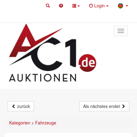
Login
Toggle
primary
navigati
zurück
Als nächstes endet
Kategorien
>
Fahrzeuge