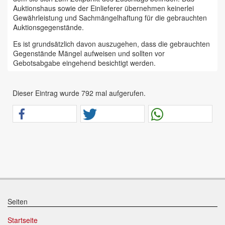
Auktionshaus sowie der Einlieferer übernehmen keinerlei
Gewährleistung und Sachmängelhaftung für die gebrauchten
Auktionsgegenstände.
Es ist grundsätzlich davon auszugehen, dass die gebrauchten
Gegenstände Mängel aufweisen und sollten vor
Gebotsabgabe eingehend besichtigt werden.
Das Auktionshaus Chemnitz weist ausdrücklich darauf hin,
dass sämtliche zum Verkauf stehende Artikel ungeprüft sind.
Dieser Eintrag wurde 792 mal aufgerufen.
Bei allen zum Verkauf stehenden Fahrzeugen und Maschinen
ist davon auszugehen, dass diese bereits einen nicht
unerheblichen Vorschaden erlitten haben.
Alle Angaben im Auktionskatalog (z. B. technische
Informationen, Daten, Maße, Baujahre und Kilometerstände)
sind unverbindliche Angaben vom Einlieferer und werden vom
Auktionshaus nicht überprüft.
Wir weisen eindringlich darauf hin, dass Gebote nur
abgegeben werden sollen, wenn sie mit diesen Bedingungen
einverstanden sind und diese bedingungslos akzeptieren.
Seiten
Das Aufgeld für unsere Auktionen beträgt 15 % zzgl.
Startseite
Mehrwertsteuer für Präsenzauktionen in unseren