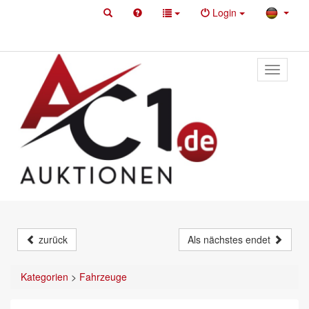
Login
Toggle
primary
navigati
zurück
Als nächstes endet
Kategorien
>
Fahrzeuge