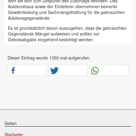
dem sie sich zum Zeitpunkt des Zuschlags befinden. Das
Auktionshaus sowie der Einlieferer übernehmen keinerlei
Gewährleistung und Sachmängelhaftung für die gebrauchten
Auktionsgegenstände.
Es ist grundsätzlich davon auszugehen, dass die gebrauchten
Gegenstände Mängel aufweisen und sollten vor
Gebotsabgabe eingehend besichtigt werden.
Das Auktionshaus Chemnitz weist ausdrücklich darauf hin,
dass sämtliche zum Verkauf stehende Artikel ungeprüft sind.
Dieser Eintrag wurde 1350 mal aufgerufen.
Bei allen zum Verkauf stehenden Fahrzeugen und Maschinen
ist davon auszugehen, dass diese bereits einen nicht
unerheblichen Vorschaden erlitten haben.
Alle Angaben im Auktionskatalog (z. B. technische
Informationen, Daten, Maße, Baujahre und Kilometerstände)
sind unverbindliche Angaben vom Einlieferer und werden vom
Auktionshaus nicht überprüft.
Wir weisen eindringlich darauf hin, dass Gebote nur
abgegeben werden sollen, wenn sie mit diesen Bedingungen
einverstanden sind und diese bedingungslos akzeptieren.
Seiten
Das Aufgeld für unsere Auktionen beträgt 15 % zzgl.
Startseite