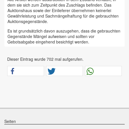
dem sie sich zum Zeitpunkt des Zuschlags befinden. Das
Auktionshaus sowie der Einlieferer übernehmen keinerlei
Gewährleistung und Sachmängelhaftung für die gebrauchten
Auktionsgegenstände.
Es ist grundsätzlich davon auszugehen, dass die gebrauchten
Gegenstände Mängel aufweisen und sollten vor
Gebotsabgabe eingehend besichtigt werden.
Das Auktionshaus Chemnitz weist ausdrücklich darauf hin,
dass sämtliche zum Verkauf stehende Artikel ungeprüft sind.
Dieser Eintrag wurde 702 mal aufgerufen.
Bei allen zum Verkauf stehenden Fahrzeugen und Maschinen
ist davon auszugehen, dass diese bereits einen nicht
unerheblichen Vorschaden erlitten haben.
Alle Angaben im Auktionskatalog (z. B. technische
Informationen, Daten, Maße, Baujahre und Kilometerstände)
sind unverbindliche Angaben vom Einlieferer und werden vom
Auktionshaus nicht überprüft.
Wir weisen eindringlich darauf hin, dass Gebote nur
abgegeben werden sollen, wenn sie mit diesen Bedingungen
einverstanden sind und diese bedingungslos akzeptieren.
Seiten