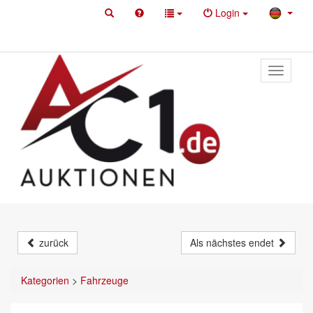
Login
Toggle
primary
navigati
zurück
Als nächstes endet
Kategorien
>
Fahrzeuge