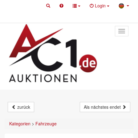
Login
Toggle
primary
navigati
zurück
Als nächstes endet
Kategorien
>
Fahrzeuge