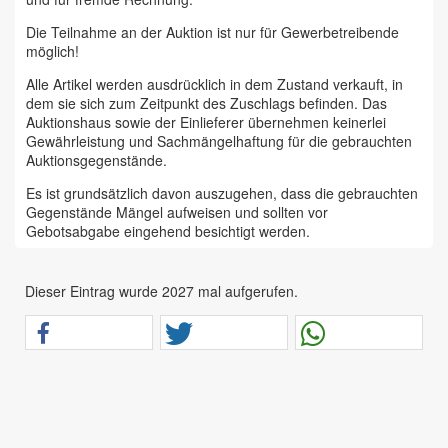
Die Teilnahme an der Auktion ist nur für Gewerbetreibende
möglich!
Alle Artikel werden ausdrücklich in dem Zustand verkauft, in
dem sie sich zum Zeitpunkt des Zuschlags befinden. Das
Auktionshaus sowie der Einlieferer übernehmen keinerlei
Gewährleistung und Sachmängelhaftung für die gebrauchten
Auktionsgegenstände.
Es ist grundsätzlich davon auszugehen, dass die gebrauchten
Gegenstände Mängel aufweisen und sollten vor
Gebotsabgabe eingehend besichtigt werden.
Das Auktionshaus Chemnitz weist ausdrücklich darauf hin,
dass sämtliche zum Verkauf stehende Artikel ungeprüft sind.
Dieser Eintrag wurde 2027 mal aufgerufen.
Bei allen zum Verkauf stehenden Fahrzeugen und Maschinen
ist davon auszugehen, dass diese bereits einen nicht
unerheblichen Vorschaden erlitten haben.
Alle Angaben im Auktionskatalog (z. B. technische
Informationen, Daten, Maße, Baujahre und Kilometerstände)
sind unverbindliche Angaben vom Einlieferer und werden vom
Auktionshaus nicht überprüft.