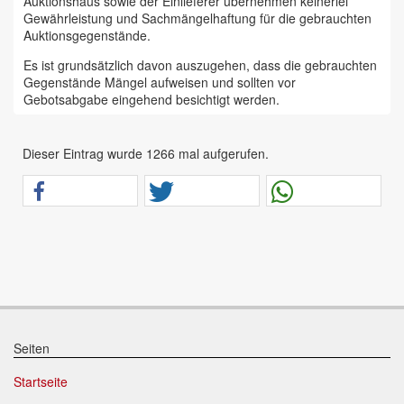
Auktionshaus sowie der Einlieferer übernehmen keinerlei
Gewährleistung und Sachmängelhaftung für die gebrauchten
Auktionsgegenstände.
Es ist grundsätzlich davon auszugehen, dass die gebrauchten
Gegenstände Mängel aufweisen und sollten vor
Gebotsabgabe eingehend besichtigt werden.
Das Auktionshaus Chemnitz weist ausdrücklich darauf hin,
dass sämtliche zum Verkauf stehende Artikel ungeprüft sind.
Dieser Eintrag wurde 1266 mal aufgerufen.
Bei allen zum Verkauf stehenden Fahrzeugen und Maschinen
ist davon auszugehen, dass diese bereits einen nicht
unerheblichen Vorschaden erlitten haben.
Alle Angaben im Auktionskatalog (z. B. technische
Informationen, Daten, Maße, Baujahre und Kilometerstände)
sind unverbindliche Angaben vom Einlieferer und werden vom
Auktionshaus nicht überprüft.
Wir weisen eindringlich darauf hin, dass Gebote nur
abgegeben werden sollen, wenn sie mit diesen Bedingungen
einverstanden sind und diese bedingungslos akzeptieren.
Seiten
Das Aufgeld für unsere Auktionen beträgt 15 % zzgl.
Startseite
Mehrwertsteuer für Präsenzauktionen in unseren