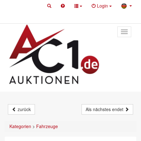
Login
Toggle
primary
navigati
zurück
Als nächstes endet
Kategorien
>
Fahrzeuge