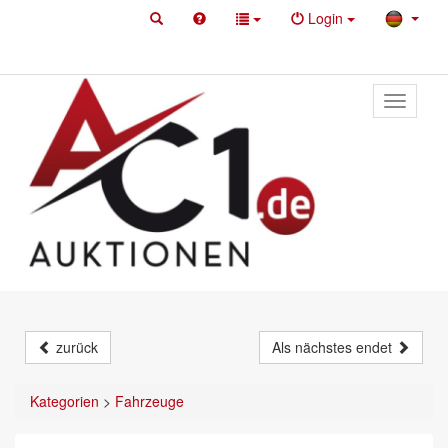
Login
Toggle
primary
navigati
zurück
Als nächstes endet
Kategorien
>
Fahrzeuge