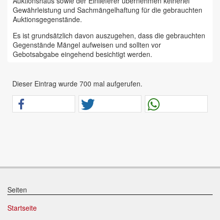
Auktionshaus sowie der Einlieferer übernehmen keinerlei
Gewährleistung und Sachmängelhaftung für die gebrauchten
Auktionsgegenstände.
Es ist grundsätzlich davon auszugehen, dass die gebrauchten
Gegenstände Mängel aufweisen und sollten vor
Gebotsabgabe eingehend besichtigt werden.
Das Auktionshaus Chemnitz weist ausdrücklich darauf hin,
dass sämtliche zum Verkauf stehende Artikel ungeprüft sind.
Dieser Eintrag wurde 700 mal aufgerufen.
Bei allen zum Verkauf stehenden Fahrzeugen und Maschinen
ist davon auszugehen, dass diese bereits einen nicht
unerheblichen Vorschaden erlitten haben.
Alle Angaben im Auktionskatalog (z. B. technische
Informationen, Daten, Maße, Baujahre und Kilometerstände)
sind unverbindliche Angaben vom Einlieferer und werden vom
Auktionshaus nicht überprüft.
Wir weisen eindringlich darauf hin, dass Gebote nur
abgegeben werden sollen, wenn sie mit diesen Bedingungen
einverstanden sind und diese bedingungslos akzeptieren.
Seiten
Das Aufgeld für unsere Auktionen beträgt 15 % zzgl.
Startseite
Mehrwertsteuer für Präsenzauktionen in unseren