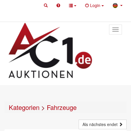
Login
Toggle
primary
navigati
Kategorien
>
Fahrzeuge
Als nächstes endet