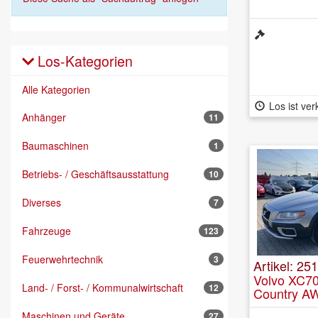
Los-Kategorien
Alle Kategorien
Los ist ver
Anhänger
11
Baumaschinen
1
Betriebs- / Geschäftsausstattung
10
Diverses
7
Fahrzeuge
123
Feuerwehrtechnik
3
Artikel: 25
Volvo XC70
Land- / Forst- / Kommunalwirtschaft
12
Country A
Maschinen und Geräte
27