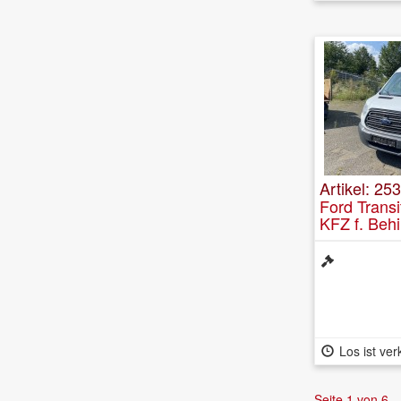
Artikel: 25
Ford Transi
KFZ f. Beh
Rollstuhlger
Rollstuhlra
Los ist ver
Seite 1 von 6