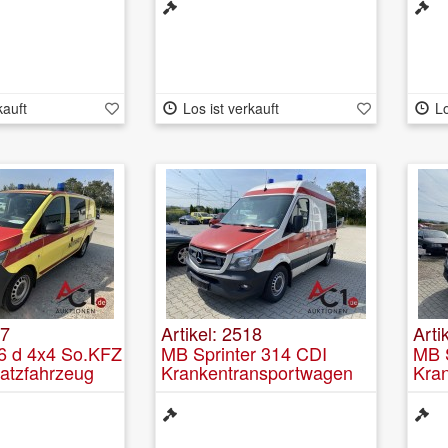
kauft
Los ist verkauft
Lo
17
Artikel: 2518
Arti
6 d 4x4 So.KFZ
MB Sprinter 314 CDI
MB S
satzfahrzeug
Krankentransportwagen
Kra
inkl. Krankentragestuhl
inkl