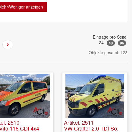
Mehr/Weniger anzeigen
Einträge pro Seite:
24
48
96
Objekte gesamt: 123
kel: 2510
Artikel: 2511
Vito 116 CDI 4x4
VW Crafter 2.0 TDI So.