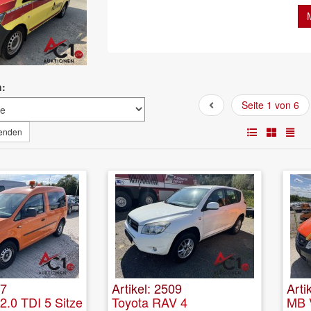
h:
Seite 1 von 6
wenden
07
Artikel: 2509
Arti
.0 TDI 5 Sitze
Toyota RAV 4
MB 