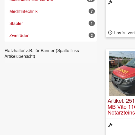
Medizintechnik
7
Stapler
1
Los ist ver
Zweiräder
2
Platzhalter z.B. für Banner (Spalte links
Artikelübersicht)
Artikel: 25
MB Vito 11
Notarztein