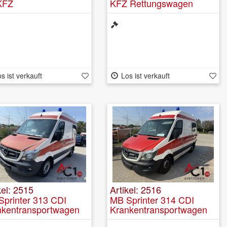
KFZ
KFZ Rettungswagen
rzteinsatzfahrzeug
DELFIS inkl. FERNO-
Mondial Trage u. UTILA
Tragestuhl
s ist verkauft
Los ist verkauft
kel: 2515
Artikel: 2516
printer 313 CDI
MB Sprinter 314 CDI
nkentransportwagen
Krankentransportwagen
. Krankentragestuhl
inkl. Krankentragestuhl