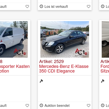
kauft
Los ist verkauft
Lo
28
Artikel: 2529
Arti
sporter Kasten
Mercedes-Benz E-Klasse
Ford
otion
350 CDI Elegance
Sitz
kauft
Auktion beendet
Lo