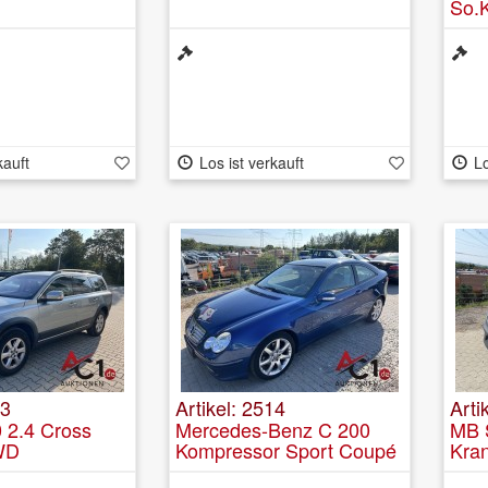
So.
Nota
kauft
Los ist verkauft
Lo
13
Artikel: 2514
Arti
 2.4 Cross
Mercedes-Benz C 200
MB S
WD
Kompressor Sport Coupé
Kra
inkl