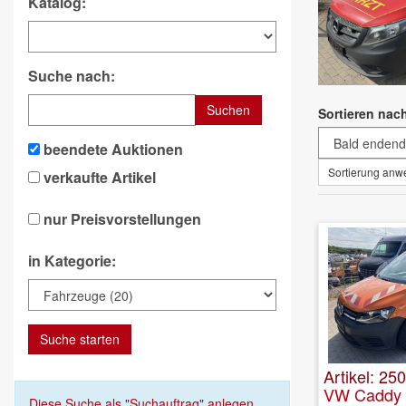
Katalog:
Suche nach:
Suchen
Sortieren nac
beendete Auktionen
Sortierung an
verkaufte Artikel
nur Preisvorstellungen
in Kategorie:
Suche starten
Artikel: 25
VW Caddy 2
Diese Suche als "Suchauftrag" anlegen