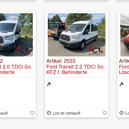
32
Artikel: 2533
Arti
t 2.0 TDCi So.
Ford Transit 2.2 TDCi So.
Ford
inderte
KFZ f. Behinderte
Lös
echt mit elektr.
Rollstuhlgerecht mit elektr.
Trag
mpe 3 Sitze
Rollstuhlrampe 3 Sitze
kauft
Los ist verkauft
Lo