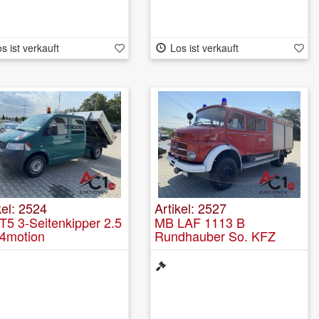
s ist verkauft
Los ist verkauft
kel: 2524
Artikel: 2527
5 3-Seitenkipper 2.5
MB LAF 1113 B
 4motion
Rundhauber So. KFZ
Löschfahrzeug LF 16 4x4
mit 1600 Liter Wassertank