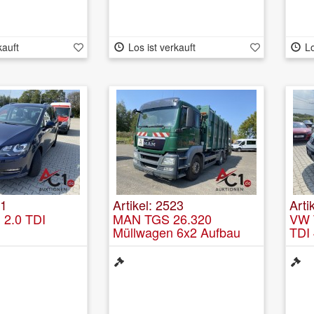
kauft
Los ist verkauft
Lo
21
Artikel: 2523
Arti
 2.0 TDI
MAN TGS 26.320
VW T
Müllwagen 6x2 Aufbau
TDI
Zoeller Medium XL