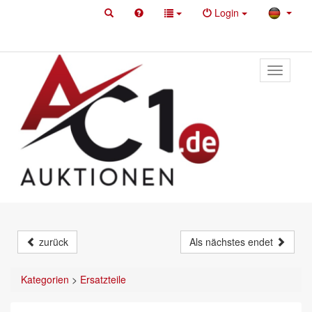
Login
Toggle
primary
navigati
zurück
Als nächstes endet
Kategorien
>
Ersatzteile