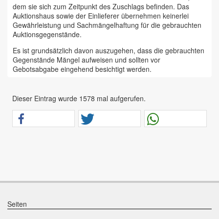
dem sie sich zum Zeitpunkt des Zuschlags befinden. Das
Auktionshaus sowie der Einlieferer übernehmen keinerlei
Gewährleistung und Sachmängelhaftung für die gebrauchten
Auktionsgegenstände.
Es ist grundsätzlich davon auszugehen, dass die gebrauchten
Gegenstände Mängel aufweisen und sollten vor
Gebotsabgabe eingehend besichtigt werden.
Das Auktionshaus Chemnitz weist ausdrücklich darauf hin,
dass sämtliche zum Verkauf stehende Artikel ungeprüft sind.
Dieser Eintrag wurde 1578 mal aufgerufen.
Bei allen zum Verkauf stehenden Fahrzeugen und Maschinen
ist davon auszugehen, dass diese bereits einen nicht
unerheblichen Vorschaden erlitten haben.
Alle Angaben im Auktionskatalog (z. B. technische
Informationen, Daten, Maße, Baujahre und Kilometerstände)
sind unverbindliche Angaben vom Einlieferer und werden vom
Auktionshaus nicht überprüft.
Wir weisen eindringlich darauf hin, dass Gebote nur
abgegeben werden sollen, wenn sie mit diesen Bedingungen
einverstanden sind und diese bedingungslos akzeptieren.
Seiten
Das Aufgeld für unsere Auktionen beträgt 15 % zzgl.