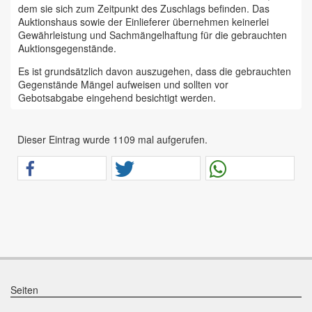
dem sie sich zum Zeitpunkt des Zuschlags befinden. Das
Auktionshaus sowie der Einlieferer übernehmen keinerlei
Gewährleistung und Sachmängelhaftung für die gebrauchten
Auktionsgegenstände.
Es ist grundsätzlich davon auszugehen, dass die gebrauchten
Gegenstände Mängel aufweisen und sollten vor
Gebotsabgabe eingehend besichtigt werden.
Das Auktionshaus Chemnitz weist ausdrücklich darauf hin,
dass sämtliche zum Verkauf stehende Artikel ungeprüft sind.
Dieser Eintrag wurde 1109 mal aufgerufen.
Bei allen zum Verkauf stehenden Fahrzeugen und Maschinen
ist davon auszugehen, dass diese bereits einen nicht
unerheblichen Vorschaden erlitten haben.
Alle Angaben im Auktionskatalog (z. B. technische
Informationen, Daten, Maße, Baujahre und Kilometerstände)
sind unverbindliche Angaben vom Einlieferer und werden vom
Auktionshaus nicht überprüft.
Wir weisen eindringlich darauf hin, dass Gebote nur
abgegeben werden sollen, wenn sie mit diesen Bedingungen
einverstanden sind und diese bedingungslos akzeptieren.
Seiten
Das Aufgeld für unsere Auktionen beträgt 15 % zzgl.