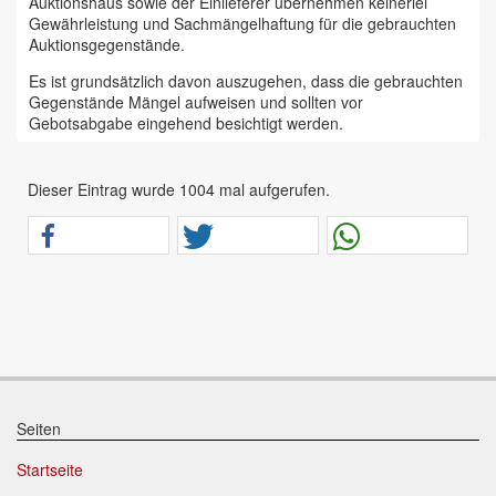
Auktionshaus sowie der Einlieferer übernehmen keinerlei
Gewährleistung und Sachmängelhaftung für die gebrauchten
Auktionsgegenstände.
Es ist grundsätzlich davon auszugehen, dass die gebrauchten
Gegenstände Mängel aufweisen und sollten vor
Gebotsabgabe eingehend besichtigt werden.
Das Auktionshaus Chemnitz weist ausdrücklich darauf hin,
dass sämtliche zum Verkauf stehende Artikel ungeprüft sind.
Dieser Eintrag wurde 1004 mal aufgerufen.
Bei allen zum Verkauf stehenden Fahrzeugen und Maschinen
ist davon auszugehen, dass diese bereits einen nicht
unerheblichen Vorschaden erlitten haben.
Alle Angaben im Auktionskatalog (z. B. technische
Informationen, Daten, Maße, Baujahre und Kilometerstände)
sind unverbindliche Angaben vom Einlieferer und werden vom
Auktionshaus nicht überprüft.
Wir weisen eindringlich darauf hin, dass Gebote nur
abgegeben werden sollen, wenn sie mit diesen Bedingungen
einverstanden sind und diese bedingungslos akzeptieren.
Seiten
Das Aufgeld für unsere Auktionen beträgt 15 % zzgl.
Startseite
Mehrwertsteuer für Präsenzauktionen in unseren