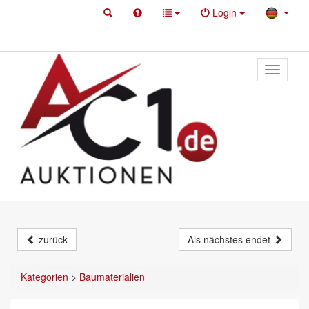
Login
Toggle
primary
navigati
zurück
Als nächstes endet
Kategorien
>
Baumaterialien