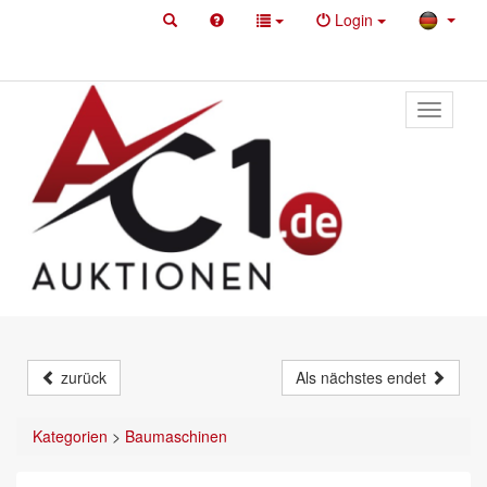
Login
Toggle
primary
navigati
zurück
Als nächstes endet
Kategorien
>
Baumaschinen