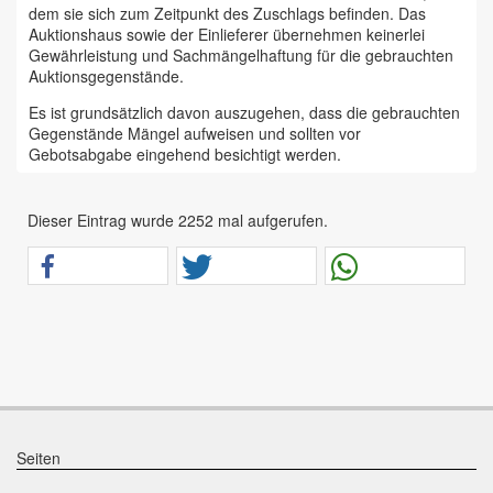
dem sie sich zum Zeitpunkt des Zuschlags befinden. Das
Auktionshaus sowie der Einlieferer übernehmen keinerlei
Gewährleistung und Sachmängelhaftung für die gebrauchten
Auktionsgegenstände.
Es ist grundsätzlich davon auszugehen, dass die gebrauchten
Gegenstände Mängel aufweisen und sollten vor
Gebotsabgabe eingehend besichtigt werden.
Das Auktionshaus Chemnitz weist ausdrücklich darauf hin,
dass sämtliche zum Verkauf stehende Artikel ungeprüft sind.
Dieser Eintrag wurde 2252 mal aufgerufen.
Bei allen zum Verkauf stehenden Fahrzeugen und Maschinen
ist davon auszugehen, dass diese bereits einen nicht
unerheblichen Vorschaden erlitten haben.
Alle Angaben im Auktionskatalog (z. B. technische
Informationen, Daten, Maße, Baujahre und Kilometerstände)
sind unverbindliche Angaben vom Einlieferer und werden vom
Auktionshaus nicht überprüft.
Wir weisen eindringlich darauf hin, dass Gebote nur
abgegeben werden sollen, wenn sie mit diesen Bedingungen
einverstanden sind und diese bedingungslos akzeptieren.
Seiten
Das Aufgeld für unsere Auktionen beträgt 15 % zzgl.