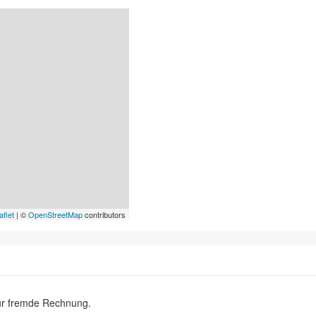
aflet
| ©
OpenStreetMap
contributors
ür fremde Rechnung.