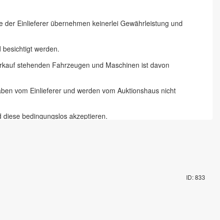
ie der Einlieferer übernehmen keinerlei Gewährleistung und
besichtigt werden.
 Verkauf stehenden Fahrzeugen und Maschinen ist davon
gaben vom Einlieferer und werden vom Auktionshaus nicht
d diese bedingungslos akzeptieren.
 Chemnitz und 18 % zzgl. Mehrwertsteuer für Online-Bieter, Live-
te abzugeben und die Artikel auf dem Auktionsgelände nach
ID: 833
mit Fahrzeugschlüssel gegen Pfand möglich. Die Vorbesichtigung
rungsartikel in Augenschein genommen zu haben und akzeptieren