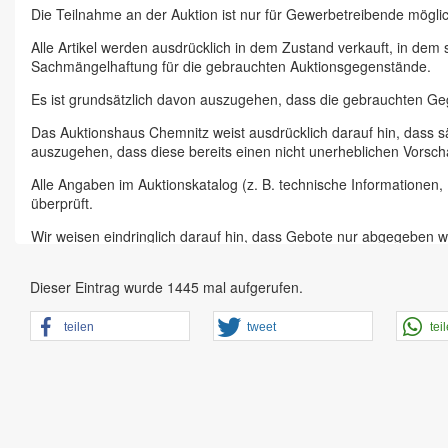
Die Teilnahme an der Auktion ist nur für Gewerbetreibende möglic
Alle Artikel werden ausdrücklich in dem Zustand verkauft, in dem
Sachmängelhaftung für die gebrauchten Auktionsgegenstände.
Es ist grundsätzlich davon auszugehen, dass die gebrauchten G
Das Auktionshaus Chemnitz weist ausdrücklich darauf hin, dass s
auszugehen, dass diese bereits einen nicht unerheblichen Vorsch
Alle Angaben im Auktionskatalog (z. B. technische Informationen
überprüft.
Wir weisen eindringlich darauf hin, dass Gebote nur abgegeben w
Das Aufgeld für unsere Auktionen beträgt 15 % zzgl. Mehrwertste
Dieser Eintrag wurde 1445 mal aufgerufen.
Online Bieter, Bieter bei Vor-Ort-Versteigerungen direkt beim Einl
Sämtliche Neueingänge werden sofort online gestellt. Sobald ein A
teilen
tweet
tei
vorheriger Anmeldung zu besichtigen.
Großer Vorbesichtigungstag immer ein Tag vor Auktionstermin in 
der Artikel ist ausdrücklich erwünscht und auch für Online-Biete
den Zustand.
Vorgebote