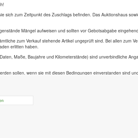
h!
 sie sich zum Zeitpunkt des Zuschlags befinden. Das Auktionshaus sow
egenstände Mängel aufweisen und sollten vor Gebotsabgabe eingehend 
ämtliche zum Verkauf stehende Artikel ungeprüft sind. Bei allen zum
aden erlitten haben.
, Daten, Maße, Baujahre und Kilometerstände) sind unverbindliche An
erden sollen, wenn sie mit diesen Bedingungen einverstanden sind un
uer für Präsenzauktionen in unseren Geschäftsräumen vor Ort in 09228
ieferer oder bei Insolvenzversteigerungen.
rtikel online gestellt ist haben sie die Möglichkeit, Online-Vorgebebo
len
der Zeit von 10.00 bis 17.30 Uhr. An diesem Tag ist die Besichtigung 
r unabdinglich! Mit Abgabe eines Gebots bestätigen sie, die Versteige