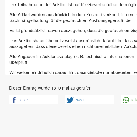
Die Teilnahme an der Auktion ist nur für Gewerbetreibende möglic
Alle Artikel werden ausdrücklich in dem Zustand verkauft, in dem
Sachmängelhaftung für die gebrauchten Auktionsgegenstände.
Es ist grundsätzlich davon auszugehen, dass die gebrauchten G
Das Auktionshaus Chemnitz weist ausdrücklich darauf hin, dass s
auszugehen, dass diese bereits einen nicht unerheblichen Vorsch
Alle Angaben im Auktionskatalog (z. B. technische Informationen
überprüft.
Wir weisen eindringlich darauf hin, dass Gebote nur abgegeben w
Das Aufgeld für unsere Auktionen beträgt 15 % zzgl. Mehrwertste
Dieser Eintrag wurde 1810 mal aufgerufen.
Online Bieter, Bieter bei Vor-Ort-Versteigerungen direkt beim Einl
Sämtliche Neueingänge werden sofort online gestellt. Sobald ein A
teilen
tweet
tei
vorheriger Anmeldung zu besichtigen.
Großer Vorbesichtigungstag immer ein Tag vor Auktionstermin in 
der Artikel ist ausdrücklich erwünscht und auch für Online-Biete
den Zustand.
Vorgebote