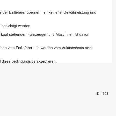
ie der Einlieferer übernehmen keinerlei Gewährleistung und
besichtigt werden.
 Verkauf stehenden Fahrzeugen und Maschinen ist davon
gaben vom Einlieferer und werden vom Auktionshaus nicht
d diese bedingungslos akzeptieren.
 Chemnitz und 18 % zzgl. Mehrwertsteuer für Online-Bieter, Live-
te abzugeben und die Artikel auf dem Auktionsgelände nach
ID: 1503
mit Fahrzeugschlüssel gegen Pfand möglich. Die Vorbesichtigung
rungsartikel in Augenschein genommen zu haben und akzeptieren