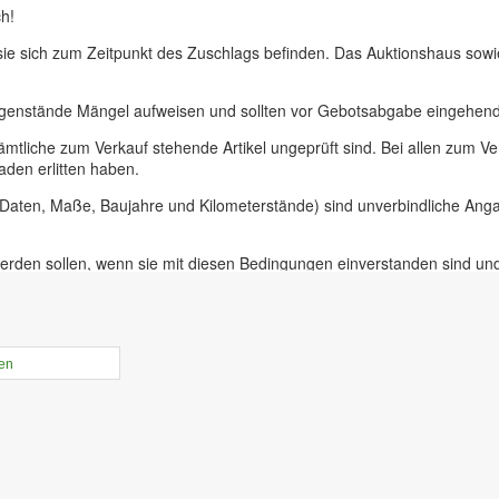
h!
 sie sich zum Zeitpunkt des Zuschlags befinden. Das Auktionshaus sow
egenstände Mängel aufweisen und sollten vor Gebotsabgabe eingehend 
ämtliche zum Verkauf stehende Artikel ungeprüft sind. Bei allen zum
aden erlitten haben.
, Daten, Maße, Baujahre und Kilometerstände) sind unverbindliche An
erden sollen, wenn sie mit diesen Bedingungen einverstanden sind un
uer für Präsenzauktionen in unseren Geschäftsräumen vor Ort in 09228
ieferer oder bei Insolvenzversteigerungen.
rtikel online gestellt ist haben sie die Möglichkeit, Online-Vorgebebo
len
der Zeit von 10.00 bis 17.30 Uhr. An diesem Tag ist die Besichtigung 
r unabdinglich! Mit Abgabe eines Gebots bestätigen sie, die Versteige