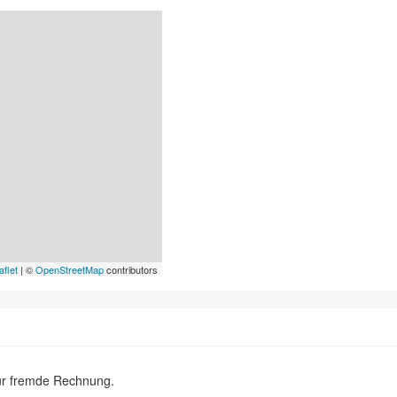
aflet
| ©
OpenStreetMap
contributors
ür fremde Rechnung.