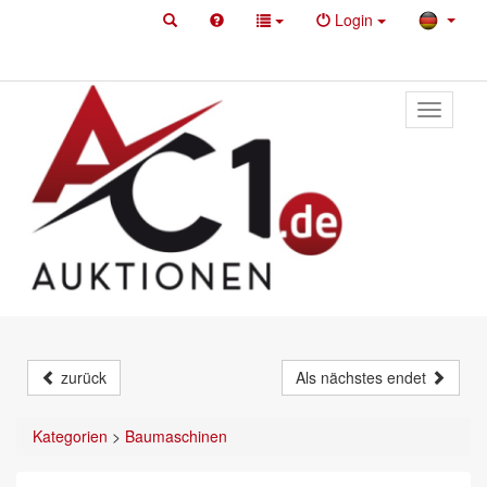
Login
Toggle
primary
navigati
zurück
Als nächstes endet
Kategorien
>
Baumaschinen