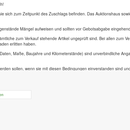
h!
 sie sich zum Zeitpunkt des Zuschlags befinden. Das Auktionshaus sow
egenstände Mängel aufweisen und sollten vor Gebotsabgabe eingehend 
ämtliche zum Verkauf stehende Artikel ungeprüft sind. Bei allen zum
aden erlitten haben.
, Daten, Maße, Baujahre und Kilometerstände) sind unverbindliche An
erden sollen, wenn sie mit diesen Bedingungen einverstanden sind un
uer für Präsenzauktionen in unseren Geschäftsräumen vor Ort in 09228
ieferer oder bei Insolvenzversteigerungen.
rtikel online gestellt ist haben sie die Möglichkeit, Online-Vorgebebo
len
der Zeit von 10.00 bis 17.30 Uhr. An diesem Tag ist die Besichtigung 
r unabdinglich! Mit Abgabe eines Gebots bestätigen sie, die Versteige