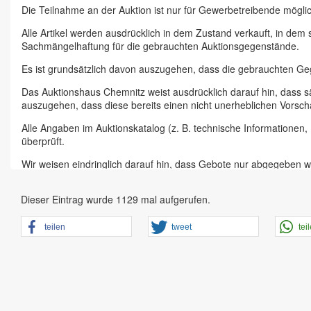
Die Teilnahme an der Auktion ist nur für Gewerbetreibende möglic
Alle Artikel werden ausdrücklich in dem Zustand verkauft, in dem
Sachmängelhaftung für die gebrauchten Auktionsgegenstände.
Es ist grundsätzlich davon auszugehen, dass die gebrauchten G
Das Auktionshaus Chemnitz weist ausdrücklich darauf hin, dass s
auszugehen, dass diese bereits einen nicht unerheblichen Vorsch
Alle Angaben im Auktionskatalog (z. B. technische Informationen
überprüft.
Wir weisen eindringlich darauf hin, dass Gebote nur abgegeben w
Das Aufgeld für unsere Auktionen beträgt 15 % zzgl. Mehrwertste
Dieser Eintrag wurde 1129 mal aufgerufen.
Online Bieter, Bieter bei Vor-Ort-Versteigerungen direkt beim Einl
Sämtliche Neueingänge werden sofort online gestellt. Sobald ein A
teilen
tweet
tei
vorheriger Anmeldung zu besichtigen.
Großer Vorbesichtigungstag immer ein Tag vor Auktionstermin in 
der Artikel ist ausdrücklich erwünscht und auch für Online-Biete
den Zustand.
Vorgebote