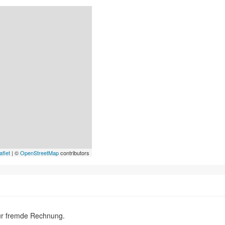
aflet
| ©
OpenStreetMap
contributors
ür fremde Rechnung.