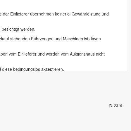
ie der Einlieferer übernehmen keinerlei Gewährleistung und
besichtigt werden.
 Verkauf stehenden Fahrzeugen und Maschinen ist davon
gaben vom Einlieferer und werden vom Auktionshaus nicht
d diese bedingungslos akzeptieren.
 Chemnitz und 18 % zzgl. Mehrwertsteuer für Online-Bieter, Live-
te abzugeben und die Artikel auf dem Auktionsgelände nach
ID: 2319
mit Fahrzeugschlüssel gegen Pfand möglich. Die Vorbesichtigung
rungsartikel in Augenschein genommen zu haben und akzeptieren