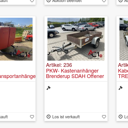
kauft
Auktion beendet
A
Artikel: 236
Arti
PKW- Kastenanhänger
Kab
ansportanhänger
Brenderup SDAH Offener
TRE
Kasten
kauft
Los ist verkauft
Lo