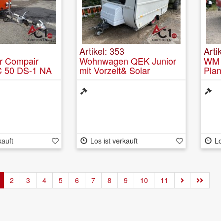
Artikel: 353
Arti
r Compair
Wohnwagen QEK Junior
WM 
 50 DS-1 NA
mit Vorzelt& Solar
Pla
Betriebsstunden
kauft
Los ist verkauft
Lo
2
3
4
5
6
7
8
9
10
11