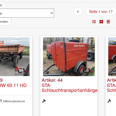
h:
Seite 1 von 17
wenden
89
Artikel: 44
Arti
HW 60.11 HD
STA-
STA
Schlauchtransportanhänger
Sch
UR
Differenzbesteuert