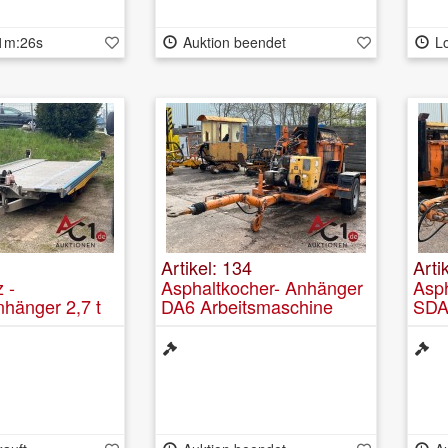
1m:25s
Auktion beendet
Lo
Artikel: 134
Arti
 -
Asphaltkocher- Anhänger
Asp
nhänger 2,7 t
DA6 Arbeitsmaschine
SDA