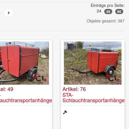
Einträge pro Seite:
24
48
96
Objekte gesamt: 387
kel: 49
Artikel: 76
-
STA-
lauchtransportanhänger
Schlauchtransportanhänger