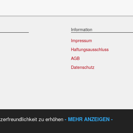
Information
Impressum
Haftungsausschluss
AGB
Datenschutz
istrierte Benutzer |
1.411
Benutzer heute |
68
Benutzer Online |
39
akti
tzerfreundlichkeit zu erhöhen
- MEHR ANZEIGEN -