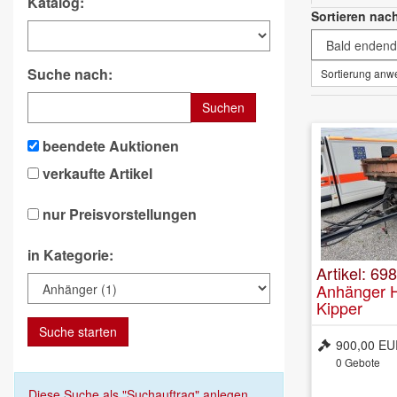
Katalog:
Sortieren nac
Suche nach:
Sortierung an
Suchen
beendete Auktionen
verkaufte Artikel
nur Preisvorstellungen
in Kategorie:
Artikel: 69
Anhänger 
Kipper
Suche starten
900,00 E
0
Gebote
Diese Suche als "Suchauftrag" anlegen