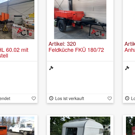
Artikel: 320
Arti
L 60.02 mit
Feldküche FKÜ 180/72
Anh
tell
endet
Los ist verkauft
Lo