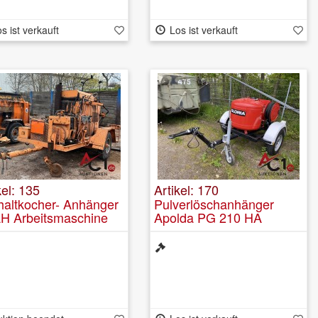
s ist verkauft
Los ist verkauft
kel: 135
Artikel: 170
haltkocher- Anhänger
Pulverlöschanhänger
H Arbeitsmaschine
Apolda PG 210 HA