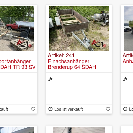
Artikel: 241
Arti
portanhänger
Einachsanhänger
Anh
DAH TR 93 SV
Brenderup 64 SDAH
Offener Kasten
kauft
Los ist verkauft
Lo